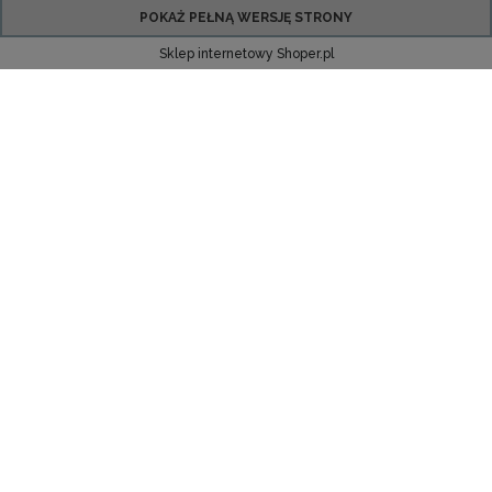
POKAŻ PEŁNĄ WERSJĘ STRONY
Sklep internetowy Shoper.pl