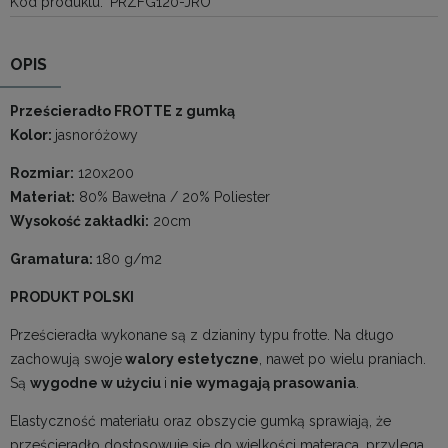
Kod produktu:
PRZFG120-JRO
OPIS
Prześcieradło FROTTE z gumką
Kolor:
jasnoróżowy
Rozmiar:
120x200
Materiał:
80% Bawełna / 20% Poliester
Wysokość zakładki:
20cm
Gramatura:
180 g/m2
PRODUKT POLSKI
Prześcieradła wykonane są z dzianiny typu frotte. Na długo
zachowują swoje
walory estetyczne
, nawet po wielu praniach.
Są
wygodne w użyciu
i
nie wymagają prasowania
.
Elastyczność materiału oraz obszycie gumką sprawiają, że
prześcieradło dostosowuje się do wielkości materaca, przylega