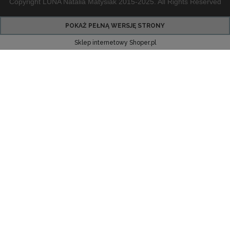
Copyright LUNA Natalia Matysiak 2015-2025. All Rights Reserved
POKAŻ PEŁNĄ WERSJĘ STRONY
Sklep internetowy Shoper.pl