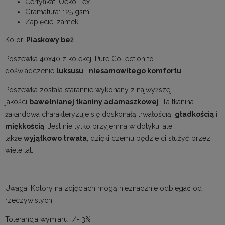
Certyfikat: Oeko-Tex
Gramatura: 125 gsm
Zapięcie: zamek
Kolor:
Piaskowy beż
Poszewka 40x40 z kolekcji Pure Collection to
doświadczenie
luksusu
i
niesamowitego komfortu
.
Poszewka została starannie wykonany z najwyższej
jakości
bawełnianej tkaniny adamaszkowej
. Ta tkanina
żakardowa charakteryzuje się doskonałą trwałością,
gładkością i
miękkością
. Jest nie tylko przyjemna w dotyku, ale
także
wyjątkowo trwała
, dzięki czemu będzie ci służyć przez
wiele lat.
Uwaga! Kolory na zdjęciach mogą nieznacznie odbiegać od
rzeczywistych.
Tolerancja wymiaru +/- 3%