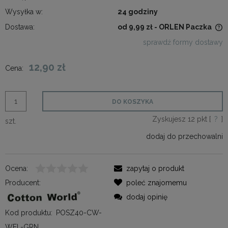
Wysyłka w:
24 godziny
Dostawa:
od 9,99 zł
- ORLEN Paczka
Cena nie zawiera ewentualnych kosztów płatności
sprawdź formy dostawy
12,90 zł
Cena:
DO KOSZYKA
Zyskujesz
12
pkt [
?
]
szt.
dodaj do przechowalni
Ocena:
zapytaj o produkt
Producent:
poleć znajomemu
dodaj opinię
Kod produktu:
POSZ40-CW-
WEL-GRN