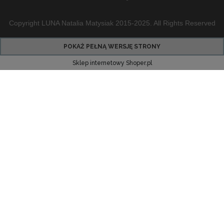
Copyright LUNA Natalia Matysiak 2015-2025. All Rights Reserved
POKAŻ PEŁNĄ WERSJĘ STRONY
Sklep internetowy Shoper.pl