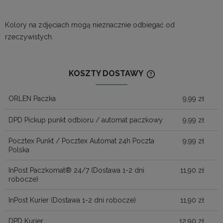
Kolory na zdjęciach mogą nieznacznie odbiegać od
rzeczywistych.
KOSZTY DOSTAWY
CENA NIE ZAWIERA
KOSZTÓW PŁATNOŚ
ORLEN Paczka
9,99 zł
DPD Pickup punkt odbioru / automat paczkowy
9,99 zł
Pocztex Punkt / Pocztex Automat 24h Poczta
9,99 zł
Polska
InPost Paczkomat® 24/7
(Dostawa 1-2 dni
11,90 zł
robocze)
InPost Kurier
(Dostawa 1-2 dni robocze)
11,90 zł
DPD Kurier
12,90 zł