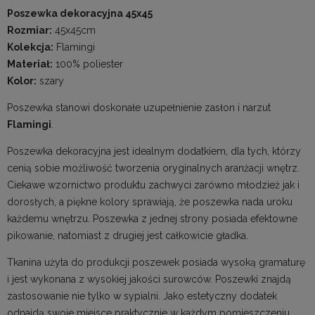
Poszewka dekoracyjna 45x45
Rozmiar:
45x45cm
Kolekcja:
Flamingi
Materiał:
100% poliester
Kolor:
szary
Poszewka stanowi doskonałe uzupełnienie zasłon i narzut
Flamingi
.
Poszewka dekoracyjna jest idealnym dodatkiem, dla tych, którzy
cenią sobie możliwość tworzenia oryginalnych aranżacji wnętrz.
Ciekawe wzornictwo produktu zachwyci zarówno młodzież jak i
dorosłych, a piękne kolory sprawiają, że poszewka nada uroku
każdemu wnętrzu. Poszewka z jednej strony posiada efektowne
pikowanie, natomiast z drugiej jest całkowicie gładka.
Tkanina użyta do produkcji poszewek posiada wysoką gramaturę
i jest wykonana z wysokiej jakości surowców. Poszewki znajdą
zastosowanie nie tylko w sypialni. Jako estetyczny dodatek
odnajdą swoje miejsce praktycznie w każdym pomieszczeniu