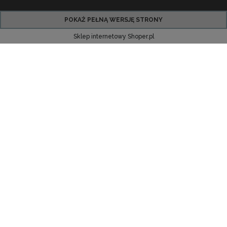
POKAŻ PEŁNĄ WERSJĘ STRONY
Sklep internetowy Shoper.pl