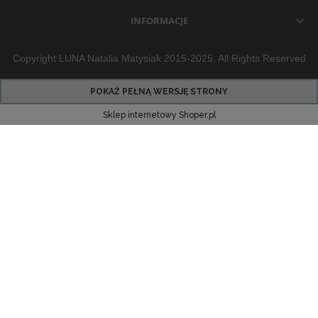
INFORMACJE
Copyright LUNA Natalia Matysiak 2015-2025. All Rights Reserved
POKAŻ PEŁNĄ WERSJĘ STRONY
Sklep internetowy Shoper.pl