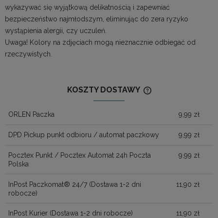
wykazywać się wyjątkową delikatnością i zapewniać
bezpieczeństwo najmłodszym, eliminując do zera ryzyko
wystąpienia alergii, czy uczuleń.
Uwaga! Kolory na zdjęciach mogą nieznacznie odbiegać od
rzeczywistych.
KOSZTY DOSTAWY
CENA NIE ZAWIERA
KOSZTÓW PŁATNOŚ
ORLEN Paczka
9,99 zł
DPD Pickup punkt odbioru / automat paczkowy
9,99 zł
Pocztex Punkt / Pocztex Automat 24h Poczta
9,99 zł
Polska
InPost Paczkomat® 24/7
(Dostawa 1-2 dni
11,90 zł
robocze)
InPost Kurier
(Dostawa 1-2 dni robocze)
11,90 zł