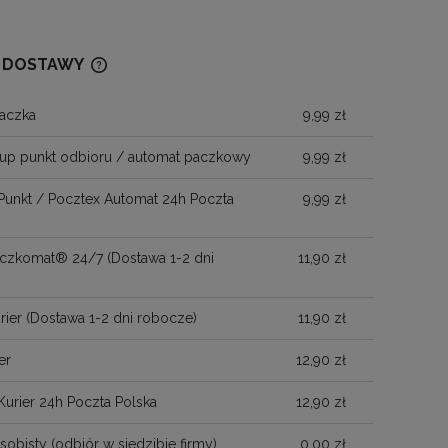
 DOSTAWY
aczka
9,99 zł
CENA NIE ZAWIERA EWENTUALNYCH
KOSZTÓW PŁATNOŚCI
up punkt odbioru / automat paczkowy
9,99 zł
Punkt / Pocztex Automat 24h Poczta
9,99 zł
Paczkomat® 24/7
(Dostawa 1-2 dni
11,90 zł
)
rier
(Dostawa 1-2 dni robocze)
11,90 zł
er
12,90 zł
Kurier 24h Poczta Polska
12,90 zł
sobisty
(odbiór w siedzibie firmy)
0,00 zł