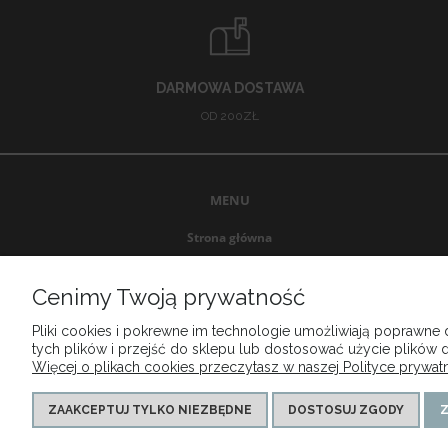
DARMOWA DOSTAWA
OD 200ZŁ
MENU
Strona główna
Promocje
Nowości
Cenimy Twoją prywatność
Producenci
Pliki cookies i pokrewne im technologie umożliwiają poprawne
Outlet
tych plików i przejść do sklepu lub dostosować użycie plików d
Wyprzedaż
Więcej o plikach cookies przeczytasz w naszej Polityce prywatn
ZAAKCEPTUJ TYLKO NIEZBĘDNE
DOSTOSUJ ZGODY
Z