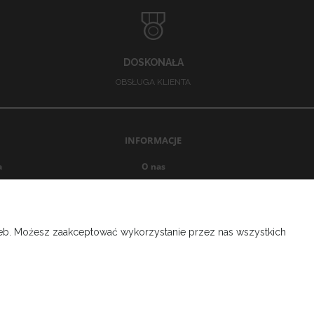
DOSKONAŁA
OBSŁUGA KLIENTA
INFORMACJE
a
O nas
Opinie Trustmate
Blog
Ustawienia plików cookies
rzeb. Możesz zaakceptować wykorzystanie przez nas wszystkich
Kontakt
Regulamin
Polityka prywatności
Zwroty i reklamacje
Program lojalnościowy