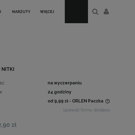
I
NARZUTY
WIĘCEJ
NITKI
ść:
na wyczerpaniu
w:
24 godziny
od 9,99 zł
- ORLEN Paczka
sprawdź formy dostawy
Cena nie zawiera ewentualnych
kosztów płatności
2,90 zł