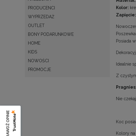
Materiał:
Kolor:
kr
PRODUCENCI
Zapięcie:
WYPRZEDAŻ
OUTLET
Nowoczes
Poszewka 
BONY PODARUNKOWE
Posiada w
HOME
KIDS
Dekoracyj
NOWOŚCI
Idealnie 
PROMOCJE
Z czystym
Pragnies
Nie czekaj
SPRAWDŹ OPINIE
Koc posiad
Kolory na