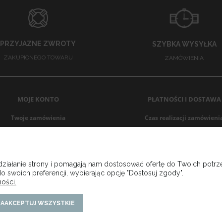
PRZYJAZNE ZWROTY
SZYBKA WYSYŁKA
ZAKUPIONEGO TOWARU
ZAMÓWIENIA
MOJE KONTO
PŁATNOŚCI I DOSTAWA
Twoje zamówienia
Czas realizacji zamówieni
Ustawienia konta
Czas i koszt dostawy
Przechowalnia
Formy płatności
 działanie strony i pomagają nam dostosować ofertę do Twoich pot
o swoich preferencji, wybierając opcję "Dostosuj zgody".
ości.
AAKCEPTUJ WSZYSTKIE