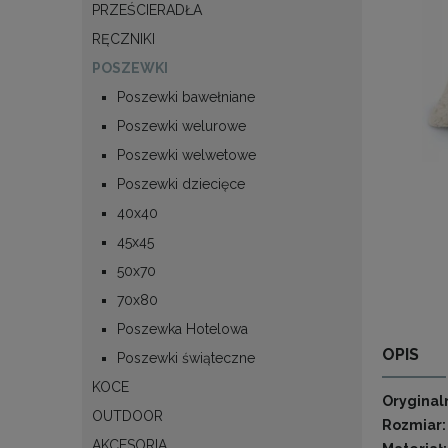
PRZEŚCIERADŁA
RĘCZNIKI
POSZEWKI
Poszewki bawełniane
Poszewki welurowe
Poszewki welwetowe
Poszewki dziecięce
40x40
45x45
50x70
70x80
Poszewka Hotelowa
OPIS
Poszewki świąteczne
KOCE
Orygina
OUTDOOR
Rozmiar:
AKCESORIA