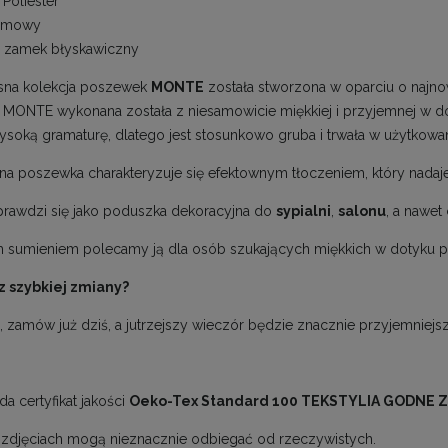
Poliester
emowy
zamek błyskawiczny
na kolekcja poszewek
MONTE
została stworzona w oparciu o najno
MONTE wykonana została z niesamowicie miękkiej i przyjemnej w dotyk
ysoką gramaturę, dlatego jest stosunkowo gruba i trwała w użytkowan
na poszewka charakteryzuje się efektownym tłoczeniem, który nada
sprawdzi się jako poduszka dekoracyjna do
sypialni
,
salonu
, a nawet
 sumieniem polecamy ją dla osób szukających miękkich w dotyku p
z szybkiej zmiany?
, zamów już dziś, a jutrzejszy wieczór będzie znacznie przyjemniejsz
a certyfikat jakości
Oeko-Tex Standard 100 TEKSTYLIA GODNE Z
 zdjęciach mogą nieznacznie odbiegać od rzeczywistych.