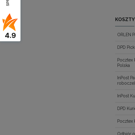
KOSZTY
4.9
ORLEN P
DPD Pick
Pocztex 
Polska
InPost 
robocze
InPost Ku
DPD Kuri
Pocztex 
Odbiór o