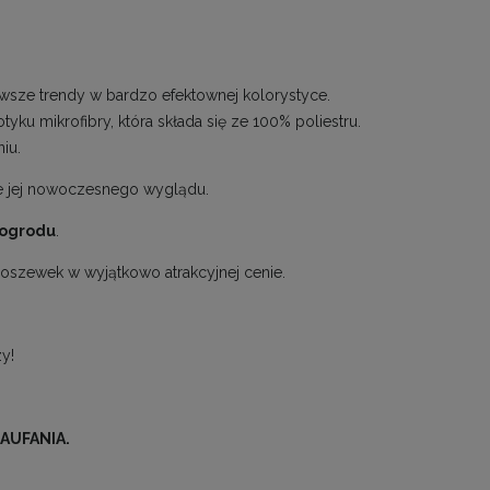
wsze trendy w bardzo efektownej kolorystyce.
u mikrofibry, która składa się ze 100% poliestru.
iu.
je jej nowoczesnego wyglądu.
ogrodu
.
oszewek w wyjątkowo atrakcyjnej cenie.
y!
AUFANIA.