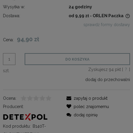
Wysyłka w:
24 godziny
Dostawa:
od 9,99 zł
- ORLEN Paczka
Cena nie zawiera ewentualnych kosztów płatności
sprawdź formy dostawy
94,90 zł
Cena:
DO KOSZYKA
Zyskujesz
94
pkt [
?
]
szt.
dodaj do przechowalni
Ocena:
zapytaj o produkt
Producent:
poleć znajomemu
dodaj opinię
Kod produktu:
B140T-