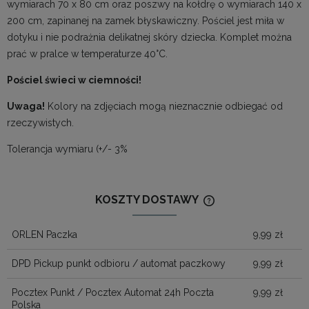
wymiarach 70 x 80 cm oraz poszwy na kołdrę o wymiarach 140 x
200 cm, zapinanej na zamek błyskawiczny. Pościel jest miła w
dotyku i nie podrażnia delikatnej skóry dziecka. Komplet można
prać w pralce w temperaturze 40°C.
Pościel świeci w ciemności!
Uwaga!
Kolory na zdjęciach mogą nieznacznie odbiegać od
rzeczywistych.
Tolerancja wymiaru (+/- 3%
KOSZTY DOSTAWY
CENA NIE ZAWIERA
KOSZTÓW PŁATNOŚ
ORLEN Paczka
9,99 zł
DPD Pickup punkt odbioru / automat paczkowy
9,99 zł
Pocztex Punkt / Pocztex Automat 24h Poczta
9,99 zł
Polska