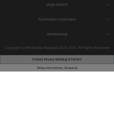
MOJE KONTO
PŁATNOŚCI I DOSTAWA
INFORMACJE
Copyright LUNA Natalia Matysiak 2015-2025. All Rights Reserved
POKAŻ PEŁNĄ WERSJĘ STRONY
Sklep internetowy Shoper.pl