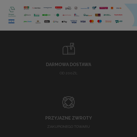
DARMOWA DOSTAWA
OD 200ZŁ
PRZYJAZNE ZWROTY
ZAKUPIONEGO TOWARU