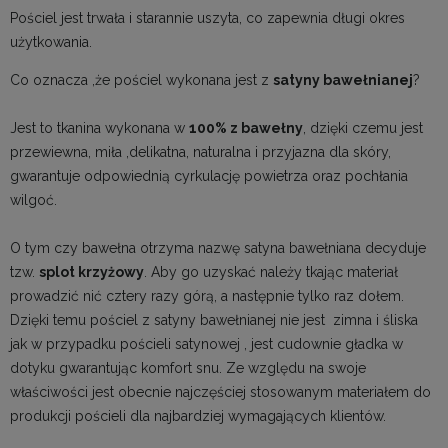
Pościel jest trwała i starannie uszyta, co zapewnia długi okres
użytkowania.
Co oznacza ,że pościel wykonana jest z
satyny bawełnianej
?
Jest to tkanina wykonana w
100% z bawełny
, dzięki czemu jest
przewiewna, miła ,delikatna, naturalna i przyjazna dla skóry,
gwarantuje odpowiednią cyrkulację powietrza oraz pochłania
wilgoć.
O tym czy bawełna otrzyma nazwę satyna bawełniana decyduje
tzw.
splot krzyżowy
. Aby go uzyskać należy tkając materiał
prowadzić nić cztery razy górą, a następnie tylko raz dołem.
Dzięki temu pościel z satyny bawełnianej nie jest zimna i śliska
jak w przypadku pościeli satynowej , jest cudownie gładka w
dotyku gwarantując komfort snu. Ze względu na swoje
właściwości jest obecnie najczęściej stosowanym materiałem do
produkcji pościeli dla najbardziej wymagających klientów.