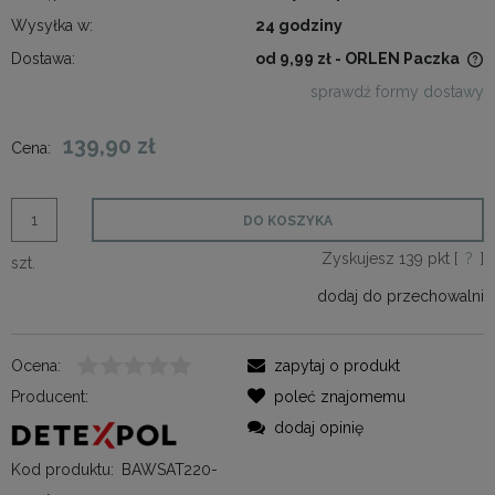
Wysyłka w:
24 godziny
Dostawa:
od 9,99 zł
- ORLEN Paczka
Cena nie zawiera ewentualnych kosztów płatności
sprawdź formy dostawy
139,90 zł
Cena:
DO KOSZYKA
Zyskujesz
139
pkt [
?
]
szt.
dodaj do przechowalni
Ocena:
zapytaj o produkt
Producent:
poleć znajomemu
dodaj opinię
Kod produktu:
BAWSAT220-