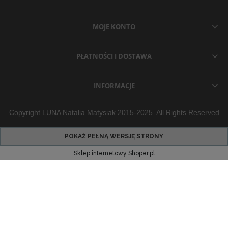
MOJE KONTO
PŁATNOŚCI I DOSTAWA
INFORMACJE
Copyright LUNA Natalia Matysiak 2015-2025. All Rights Reserved
POKAŻ PEŁNĄ WERSJĘ STRONY
Sklep internetowy Shoper.pl