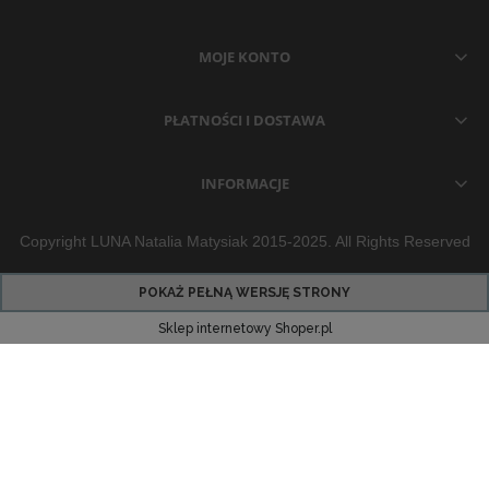
MOJE KONTO
PŁATNOŚCI I DOSTAWA
INFORMACJE
Copyright LUNA Natalia Matysiak 2015-2025. All Rights Reserved
POKAŻ PEŁNĄ WERSJĘ STRONY
Sklep internetowy Shoper.pl