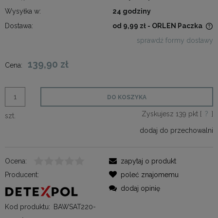
Wysyłka w:
24 godziny
Dostawa:
od 9,99 zł
- ORLEN Paczka
Cena nie zawiera ewentualnych kosztów płatności
sprawdź formy dostawy
139,90 zł
Cena:
DO KOSZYKA
Zyskujesz
139
pkt [
?
]
szt.
dodaj do przechowalni
Ocena:
zapytaj o produkt
Producent:
poleć znajomemu
dodaj opinię
Kod produktu:
BAWSAT220-