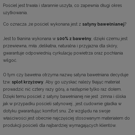
Pościel jest trwała i starannie uszyta, co zapewnia długi okres
użytkowania.
Co oznacza ,że pościel wykonana jest z
satyny bawełnianej
?
Jest to tkanina wykonana w
100% z bawełny
, dzięki czemu jest
przewiewna, miła ,delikatna, naturalna i przyjazna dla skóry,
gwarantuje odpowiednią cyrkulację powietrza oraz pochłania
wilgoć.
O tym czy bawełna otrzyma nazwę satyna bawełniana decyduje
tzw.
splot krzyżowy
. Aby go uzyskać należy tkając materiał
prowadzić nić cztery razy górą, a następnie tylko raz dołem.
Dzięki temu pościel z satyny bawełnianej nie jest zimna i śliska
jak w przypadku pościeli satynowej , jest cudownie gładka w
dotyku gwarantując komfort snu. Ze względu na swoje
właściwości jest obecnie najczęściej stosowanym materiałem do
produkcji pościeli dla najbardziej wymagających klientów.