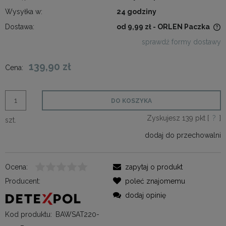
Wysyłka w:
24 godziny
Dostawa:
od 9,99 zł
- ORLEN Paczka
Cena nie zawiera ewentualnych kosztów płatności
sprawdź formy dostawy
139,90 zł
Cena:
DO KOSZYKA
Zyskujesz
139
pkt [
?
]
szt.
dodaj do przechowalni
Ocena:
zapytaj o produkt
Producent:
poleć znajomemu
dodaj opinię
Kod produktu:
BAWSAT220-