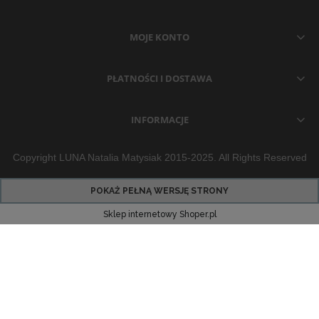
MOJE KONTO
PŁATNOŚCI I DOSTAWA
INFORMACJE
Copyright LUNA Natalia Matysiak 2015-2025. All Rights Reserved
POKAŻ PEŁNĄ WERSJĘ STRONY
Sklep internetowy Shoper.pl