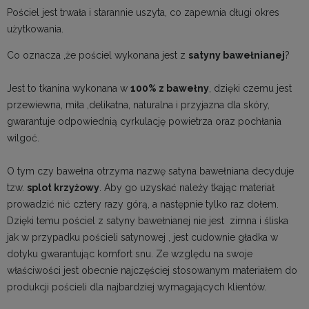
Pościel jest trwała i starannie uszyta, co zapewnia długi okres
użytkowania.
Co oznacza ,że pościel wykonana jest z
satyny bawełnianej
?
Jest to tkanina wykonana w
100% z bawełny
, dzięki czemu jest
przewiewna, miła ,delikatna, naturalna i przyjazna dla skóry,
gwarantuje odpowiednią cyrkulację powietrza oraz pochłania
wilgoć.
O tym czy bawełna otrzyma nazwę satyna bawełniana decyduje
tzw.
splot krzyżowy
. Aby go uzyskać należy tkając materiał
prowadzić nić cztery razy górą, a następnie tylko raz dołem.
Dzięki temu pościel z satyny bawełnianej nie jest zimna i śliska
jak w przypadku pościeli satynowej , jest cudownie gładka w
dotyku gwarantując komfort snu. Ze względu na swoje
właściwości jest obecnie najczęściej stosowanym materiałem do
produkcji pościeli dla najbardziej wymagających klientów.