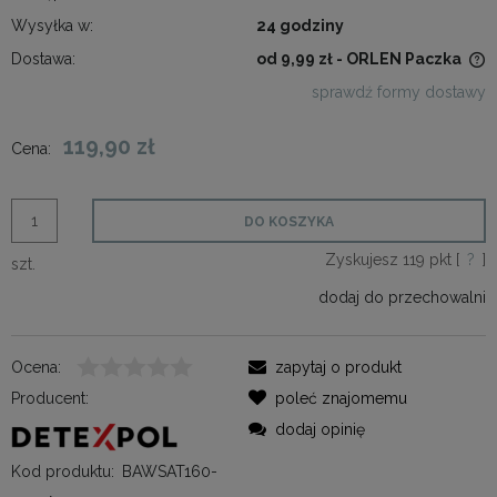
Wysyłka w:
24 godziny
Dostawa:
od 9,99 zł
- ORLEN Paczka
Cena nie zawiera ewentualnych kosztów płatności
sprawdź formy dostawy
119,90 zł
Cena:
DO KOSZYKA
Zyskujesz
119
pkt [
?
]
szt.
dodaj do przechowalni
Ocena:
zapytaj o produkt
Producent:
poleć znajomemu
dodaj opinię
Kod produktu:
BAWSAT160-