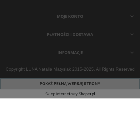
MOJE KONTO
PŁATNOŚCI I DOSTAWA
INFORMACJE
Copyright LUNA Natalia Matysiak 2015-2025. All Rights Reserved
POKAŻ PEŁNĄ WERSJĘ STRONY
Sklep internetowy Shoper.pl