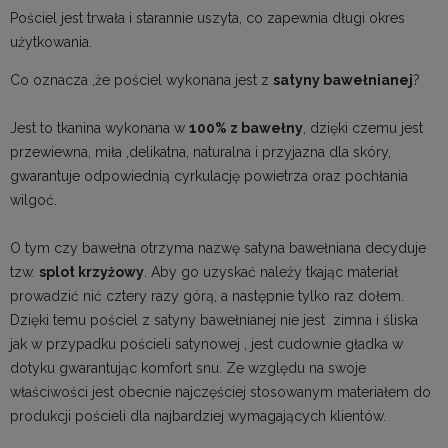
Pościel jest trwała i starannie uszyta, co zapewnia długi okres
użytkowania.
Co oznacza ,że pościel wykonana jest z
satyny bawełnianej
?
Jest to tkanina wykonana w
100% z bawełny
, dzięki czemu jest
przewiewna, miła ,delikatna, naturalna i przyjazna dla skóry,
gwarantuje odpowiednią cyrkulację powietrza oraz pochłania
wilgoć.
O tym czy bawełna otrzyma nazwę satyna bawełniana decyduje
tzw.
splot krzyżowy
. Aby go uzyskać należy tkając materiał
prowadzić nić cztery razy górą, a następnie tylko raz dołem.
Dzięki temu pościel z satyny bawełnianej nie jest zimna i śliska
jak w przypadku pościeli satynowej , jest cudownie gładka w
dotyku gwarantując komfort snu. Ze względu na swoje
właściwości jest obecnie najczęściej stosowanym materiałem do
produkcji pościeli dla najbardziej wymagających klientów.