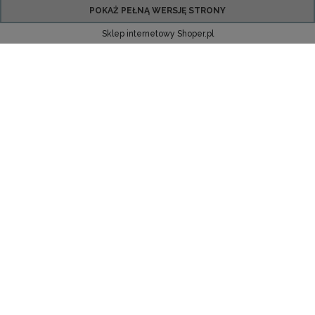
POKAŻ PEŁNĄ WERSJĘ STRONY
Sklep internetowy Shoper.pl