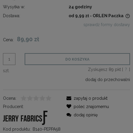
Wysyłka w:
24 godziny
Dostawa:
od 9,99 zł
- ORLEN Paczka
Cena nie zawiera ewentualnych kosztów płatności
sprawdź formy dostawy
89,90 zł
Cena:
DO KOSZYKA
Zyskujesz
89
pkt [
?
]
szt.
dodaj do przechowalni
Ocena:
zapytaj o produkt
Producent:
poleć znajomemu
dodaj opinię
Kod produktu:
B140-PEPPA58