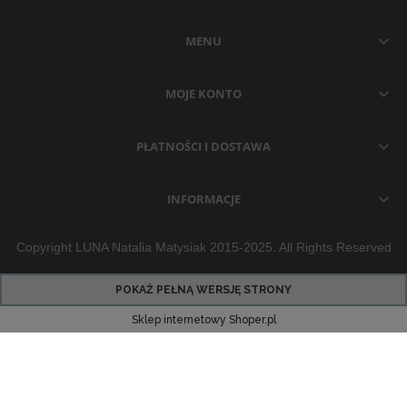
MENU
MOJE KONTO
PŁATNOŚCI I DOSTAWA
INFORMACJE
Copyright LUNA Natalia Matysiak 2015-2025. All Rights Reserved
POKAŻ PEŁNĄ WERSJĘ STRONY
Sklep internetowy Shoper.pl