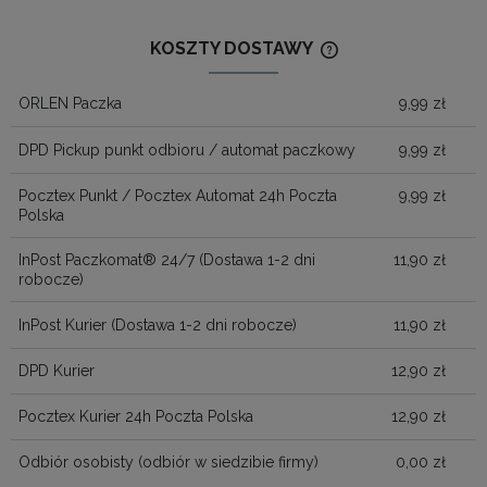
KOSZTY DOSTAWY
CENA NIE ZAWIERA
KOSZTÓW PŁATNOŚ
ORLEN Paczka
9,99 zł
DPD Pickup punkt odbioru / automat paczkowy
9,99 zł
Pocztex Punkt / Pocztex Automat 24h Poczta
9,99 zł
Polska
InPost Paczkomat® 24/7
(Dostawa 1-2 dni
11,90 zł
robocze)
InPost Kurier
(Dostawa 1-2 dni robocze)
11,90 zł
DPD Kurier
12,90 zł
Pocztex Kurier 24h Poczta Polska
12,90 zł
Odbiór osobisty
(odbiór w siedzibie firmy)
0,00 zł