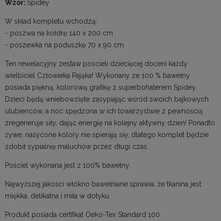
Wzór:
Spidey
W skład kompletu wchodzą:
- poszwa na kołdrę 140 x 200 cm
- poszewka na poduszkę 70 x 90 cm
Ten rewelacyjny zestaw pościeli dziecięcej doceni każdy
wielbiciel Człowieka Pająka! Wykonany ze 100 % bawełny
posiada piękną, kolorową grafikę z superbohaterem Spidey.
Dzieci będą wniebowzięte zasypiając wśród swoich bajkowych
ulubieńców, a noc spędzona w ich towarzystwie z pewnością
zregeneruje siły, dając energię na kolejny aktywny dzień! Ponadto
żywe, nasycone kolory nie spierają się, dlatego komplet będzie
zdobił sypialnię maluchów przez długi czas.
Pościel wykonana jest z 100% bawełny.
Najwyższej jakości włókno bawełniane sprawia, że tkanina jest
miękka, delikatna i miła w dotyku.
Produkt posiada certfikat Oeko-Tex Standard 100.