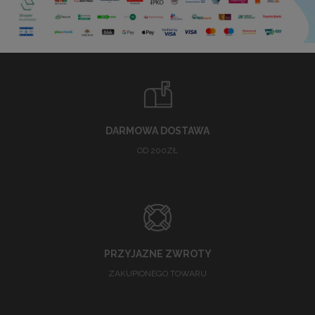
DARMOWA DOSTAWA
OD 200ZŁ
PRZYJAZNE ZWROTY
ZAKUPIONEGO TOWARU