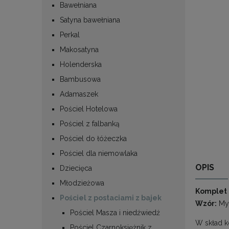
Bawełniana
Satyna bawełniana
Perkal
Makosatyna
Holenderska
Bambusowa
Adamaszek
Pościel Hotelowa
Pościel z falbanką
Pościel do łóżeczka
Pościel dla niemowlaka
OPIS
Dziecięca
Młodzieżowa
Komplet o
Pościel z postaciami z bajek
Wzór:
Mys
Pościel Masza i niedźwiedź
W skład 
Pościel Czarnoksiężnik z