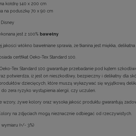
na kołdrę 140 x 200 cm
a na poduszkę 70 x 90 cm
Disney
ykonana jest z 100%
bawełny
 jakości włókno bawełniane sprawia, że tkanina jest miękka, delikatna 
osiada certfikat Oeko-Tex Standard 100.
t Oeko-Tex Standard 100 gwarantuje przebadanie pod kątem szkodliw
raz potwierdza, iż jest on nieszkodliwy, bezpieczny i delikatny dla 
roduktów dziecięcych, które muszą wykazywać się wyjątkową delik
 do zera ryzyko wystąpienia alergii, czy uczuleń.
e wzory, żywe kolory oraz wysoka jakość produktu gwarantują zadow
olory na zdjęciach mogą nieznacznie odbiegać od rzeczywistych.
a wymiaru (+/- 3%)