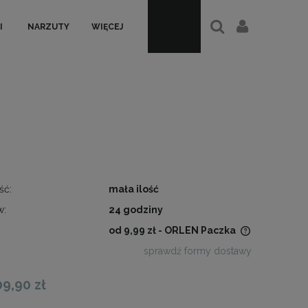
I
NARZUTY
WIĘCEJ
ść:
mała ilość
w:
24 godziny
od 9,99 zł
- ORLEN Paczka
sprawdź formy dostawy
Cena nie zawiera ewentualnych
kosztów płatności
09,90 zł