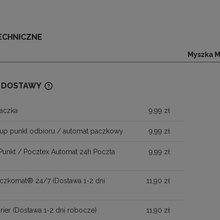
ECHNICZNE
Myszka M
 DOSTAWY
aczka
9,99 zł
CENA NIE ZAWIERA EWENTUALNYCH
KOSZTÓW PŁATNOŚCI
up punkt odbioru / automat paczkowy
9,99 zł
Punkt / Pocztex Automat 24h Poczta
9,99 zł
Paczkomat® 24/7
(Dostawa 1-2 dni
11,90 zł
)
rier
(Dostawa 1-2 dni robocze)
11,90 zł