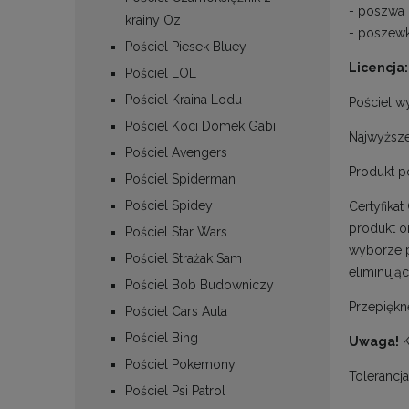
- poszwa 
krainy Oz
- poszewk
Pościel Piesek Bluey
Licencja:
Pościel LOL
Pościel Kraina Lodu
Pościel w
Pościel Koci Domek Gabi
Najwyższej
Pościel Avengers
Produkt p
Pościel Spiderman
Pościel Spidey
Certyfika
produkt o
Pościel Star Wars
wyborze p
Pościel Strażak Sam
eliminując
Pościel Bob Budowniczy
Przepiękn
Pościel Cars Auta
Pościel Bing
Uwaga!
K
Pościel Pokemony
Tolerancj
Pościel Psi Patrol