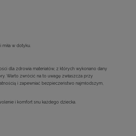
i miła w dotyku.
ości dla zdrowia materiałów, z których wykonano dany
skóry. Warto zwrócić na to uwagę zwłaszcza przy
atnością i zapewniać bezpieczeństwo najmłodszym,
olenie i komfort snu każdego dziecka.