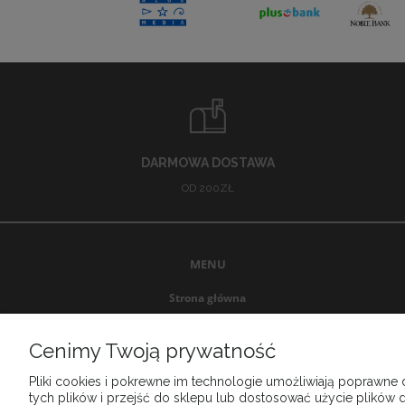
DARMOWA DOSTAWA
OD 200ZŁ
MENU
Strona główna
Promocje
Nowości
Cenimy Twoją prywatność
Producenci
Pliki cookies i pokrewne im technologie umożliwiają poprawne
Outlet
tych plików i przejść do sklepu lub dostosować użycie plików d
Wyprzedaż