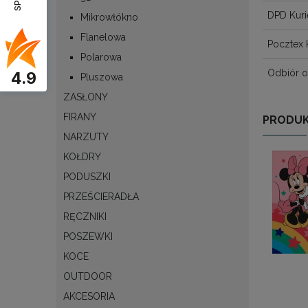
DPD Kuri
Mikrowłókno
Flanelowa
Pocztex 
Polarowa
Odbiór o
4.9
Pluszowa
ZASŁONY
FIRANY
PRODUK
NARZUTY
KOŁDRY
PODUSZKI
PRZEŚCIERADŁA
RĘCZNIKI
POSZEWKI
KOCE
OUTDOOR
AKCESORIA