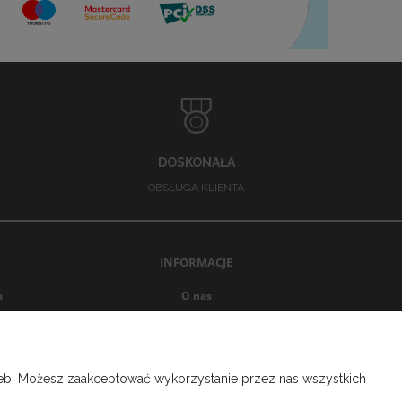
DOSKONAŁA
OBSŁUGA KLIENTA
INFORMACJE
a
O nas
Opinie Trustmate
Blog
Ustawienia plików cookies
rzeb. Możesz zaakceptować wykorzystanie przez nas wszystkich
Kontakt
Regulamin