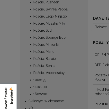
Pościel Pusheen
Pościel Świnka Peppa
Pościel Lego Ninjago
DANE T
Pościel Myszka Miki
Bohater
Pościel Stich
Pościel Sponge Bob
KOSZTY
Pościel Minionki
Pościel Mario
ORLEN P
Pościel Barbie
DPD Pick
Pościel Sonic
Pościel Wednesday
Pocztex 
Polska
100x135
140x200
SPRAWDŹ OPINIE
InPost 
160x200
robocze
Świecąca w ciemności
InPost Ku
3D