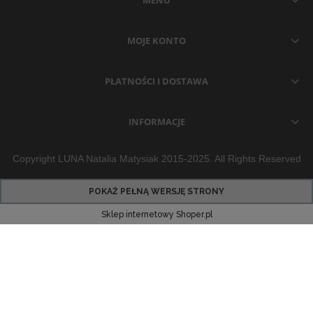
MENU
MOJE KONTO
PŁATNOŚCI I DOSTAWA
INFORMACJE
Copyright LUNA Natalia Matysiak 2015-2025. All Rights Reserved
POKAŻ PEŁNĄ WERSJĘ STRONY
Sklep internetowy Shoper.pl