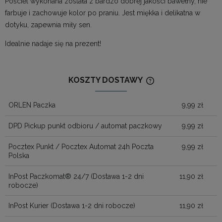
Pościel wykonana została z bardzo dobrej jakości bawełny, nie
farbuje i zachowuje kolor po praniu. Jest miękka i delikatna w
dotyku, zapewnia miły sen.
Idealnie nadaje się na prezent!
KOSZTY DOSTAWY
CENA NIE ZAWIERA
KOSZTÓW PŁATNOŚ
ORLEN Paczka
9,99 zł
DPD Pickup punkt odbioru / automat paczkowy
9,99 zł
Pocztex Punkt / Pocztex Automat 24h Poczta
9,99 zł
Polska
InPost Paczkomat® 24/7
(Dostawa 1-2 dni
11,90 zł
robocze)
InPost Kurier
(Dostawa 1-2 dni robocze)
11,90 zł