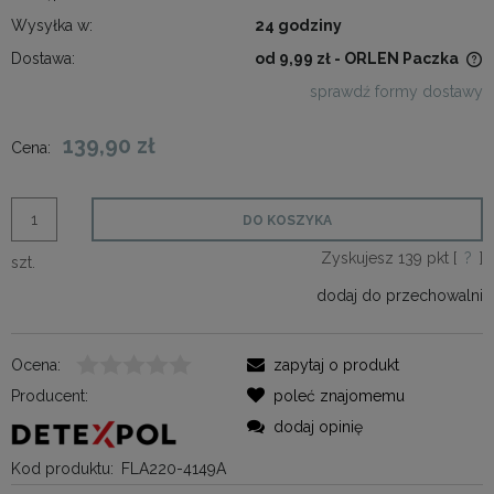
Wysyłka w:
24 godziny
Dostawa:
od 9,99 zł
- ORLEN Paczka
Cena nie zawiera ewentualnych kosztów płatności
sprawdź formy dostawy
139,90 zł
Cena:
DO KOSZYKA
Zyskujesz
139
pkt [
?
]
szt.
dodaj do przechowalni
Ocena:
zapytaj o produkt
Producent:
poleć znajomemu
dodaj opinię
Kod produktu:
FLA220-4149A