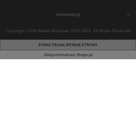
INFORMACJE
Copyright LUNA Natalia Matysiak 2015-2025. All Rights Reserved
POKAŻ PEŁNĄ WERSJĘ STRONY
Sklep internetowy Shoper.pl