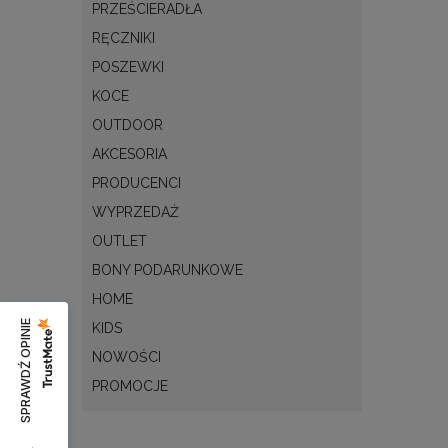
PRZEŚCIERADŁA
RĘCZNIKI
POSZEWKI
KOCE
OUTDOOR
AKCESORIA
PRODUCENCI
WYPRZEDAŻ
OUTLET
BONY PODARUNKOWE
HOME
SPRAWDŹ OPINIE
KIDS
NOWOŚCI
PROMOCJE