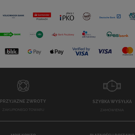
PRZYJAZNE ZWROTY
SZYBKA WYSYŁKA
ZAKUPIONEGO TOWARU
ZAMÓWIENIA
MOJE KONTO
PŁATNOŚCI I DOSTAWA