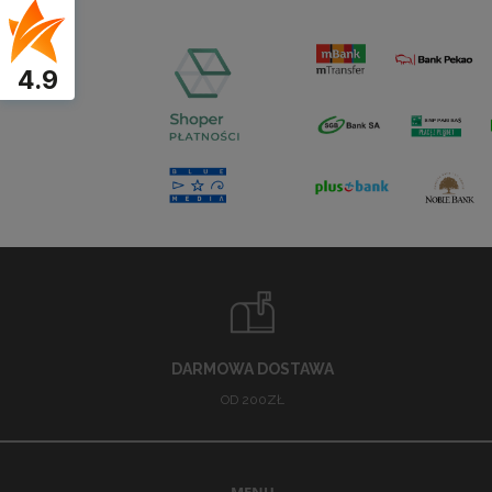
4.9
DARMOWA DOSTAWA
OD 200ZŁ
MENU