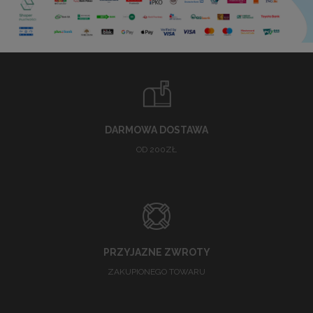
DARMOWA DOSTAWA
OD 200ZŁ
PRZYJAZNE ZWROTY
ZAKUPIONEGO TOWARU