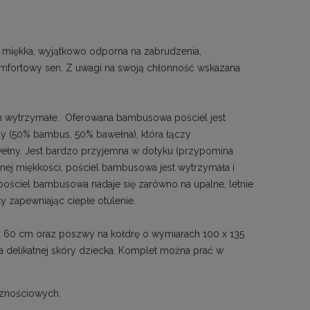
, miękka, wyjątkowo odporna na zabrudzenia,
komfortowy sen. Z uwagi na swoją chłonność wskazana
m wytrzymałe. Oferowana bambusowa pościel jest
ny (50% bambus, 50% bawełna), która łączy
wełny. Jest bardzo przyjemna w dotyku (przypomina
cznej miękkości, pościel bambusowa jest wytrzymała i
ściel bambusowa nadaje się zarówno na upalne, letnie
 zapewniając ciepłe otulenie.
x 60 cm oraz poszwy na kołdrę o wymiarach 100 x 135
ia delikatnej skóry dziecka. Komplet można prać w
cznościowych.