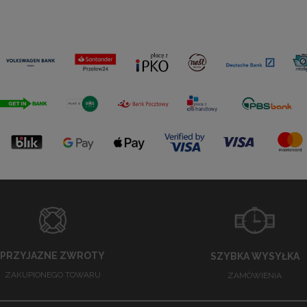
PRZYJAZNE ZWROTY
SZYBKA WYSYŁKA
ZAKUPIONEGO TOWARU
ZAMÓWIENIA