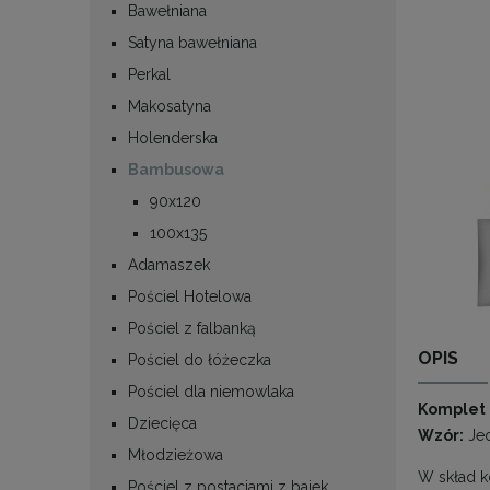
Bawełniana
Satyna bawełniana
Perkal
Makosatyna
Holenderska
Bambusowa
90x120
100x135
Adamaszek
Pościel Hotelowa
Pościel z falbanką
OPIS
Pościel do łóżeczka
Pościel dla niemowlaka
Komplet 
Dziecięca
Wzór:
Je
Młodzieżowa
W skład 
Pościel z postaciami z bajek