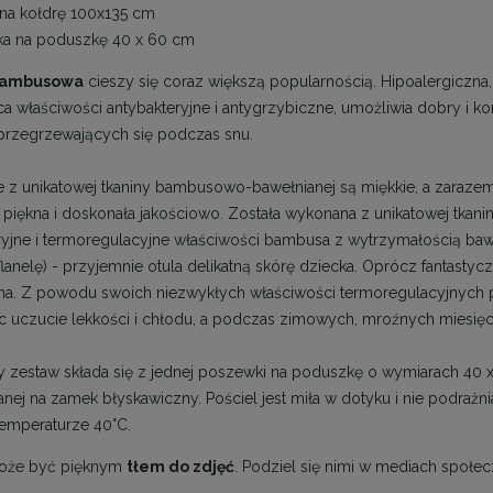
na kołdrę 100x135 cm
ka na poduszkę 40 x 60 cm
 bambusowa
cieszy się coraz większą popularnością. Hipoalergiczna
ca właściwości antybakteryjne i antygrzybiczne, umożliwia dobry i 
przegrzewających się podczas snu.
z unikatowej tkaniny bambusowo-bawełnianej są miękkie, a zaraze
 piękna i doskonała jakościowo. Została wykonana z unikatowej tkani
ryjne i termoregulacyjne właściwości bambusa z wytrzymałością ba
flanelę) - przyjemnie otula delikatną skórę dziecka. Oprócz fantasty
a. Z powodu swoich niezwykłych właściwości termoregulacyjnych po
c uczucie lekkości i chłodu, a podczas zimowych, mroźnych miesięcy
 zestaw składa się z jednej poszewki na poduszkę o wymiarach 40 
anej na zamek błyskawiczny. Pościel jest miła w dotyku i nie podrażn
temperaturze 40°C.
może być pięknym
tłem do zdjęć
. Podziel się nimi w mediach społe