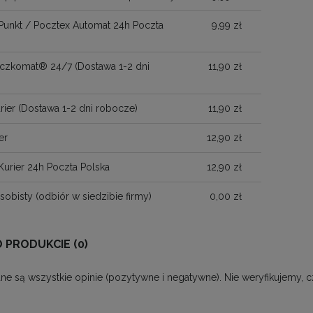
Punkt / Pocztex Automat 24h Poczta
9,99 zł
Paczkomat® 24/7
(Dostawa 1-2 dni
11,90 zł
)
rier
(Dostawa 1-2 dni robocze)
11,90 zł
er
12,90 zł
Kurier 24h Poczta Polska
12,90 zł
sobisty
(odbiór w siedzibie firmy)
0,00 zł
O PRODUKCIE (0)
ne są wszystkie opinie (pozytywne i negatywne). Nie weryfikujemy, c