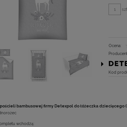
szt
Ocena:
Producent
Kod produ
pościeli bambusowej firmy Detexpol do łóżeczka dziecięcego (
dnorożec
kompletu wchodzą: