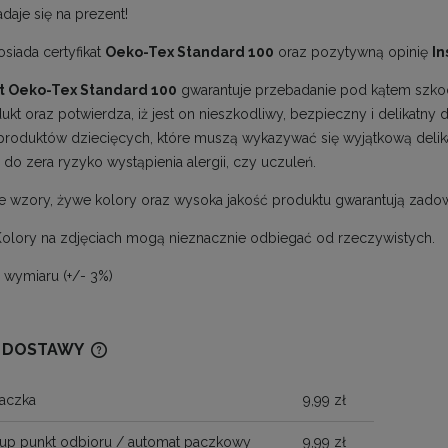
adaje się na prezent!
siada certyfikat
Oeko-Tex Standard 100
oraz pozytywną opinię
In
at Oeko-Tex Standard 100
gwarantuje przebadanie pod kątem szkod
ukt oraz potwierdza, iż jest on nieszkodliwy, bezpieczny i delikatny
roduktów dziecięcych, które muszą wykazywać się wyjątkową delik
 do zera ryzyko wystąpienia alergii, czy uczuleń.
e wzory, żywe kolory oraz wysoka jakość produktu gwarantują zadow
Kolory na zdjęciach mogą nieznacznie odbiegać od rzeczywistych.
a wymiaru (+/- 3%)
 DOSTAWY
aczka
9,99 zł
CENA NIE ZAWIERA EWENTUALNYCH
KOSZTÓW PŁATNOŚCI
up punkt odbioru / automat paczkowy
9,99 zł