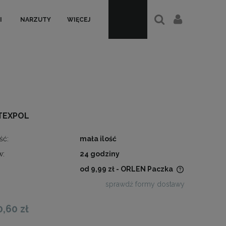
I
NARZUTY
WIĘCEJ
TEXPOL
ść:
mała ilość
w:
24 godziny
od 9,99 zł
- ORLEN Paczka
sprawdź formy dostawy
Cena nie zawiera ewentualnych
kosztów płatności
0,60 zł