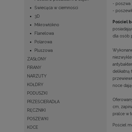
- poszwa 
Świecąca w ciemności
- poszew
3D
Pościel
Mikrowłókno
posiadają
Flanelowa
dla osób 
Polarowa
Wykonane 
Pluszowa
niezwykle
ZASŁONY
antybakte
FIRANY
delikatną 
NARZUTY
przewiewn
KOŁDRY
noce dają
PODUSZKI
Oferowany
PRZEŚCIERADŁA
cm, zapin
RĘCZNIKI
pralce w 
POSZEWKI
Pościel 
KOCE