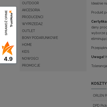
OUTDOOR
Idealnie n
AKCESORIA
SPRAWDŹ OPINIE
Produkt po
PRODUCENCI
Certyfik
WYPRZEDAŻ
dany prod
OUTLET
wyborze p
BONY PODARUNKOWE
eliminując
HOME
Przepiękn
KIDS
Uwaga!
4.9
NOWOŚCI
PROMOCJE
Tolerancj
KOSZTY
ORLEN P
DPD Pick