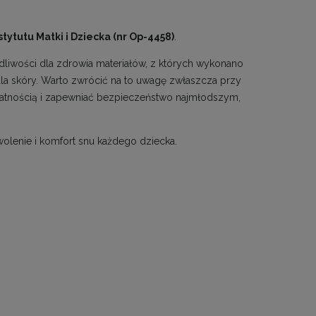
stytutu Matki i Dziecka (nr Op-4458)
.
liwości dla zdrowia materiałów, z których wykonano
 dla skóry. Warto zwrócić na to uwagę zwłaszcza przy
atnością i zapewniać bezpieczeństwo najmłodszym,
olenie i komfort snu każdego dziecka.