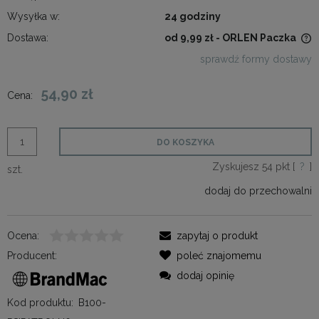
Wysyłka w:
24 godziny
Dostawa:
od 9,99 zł
- ORLEN Paczka
Cena nie zawiera ewentualnych kosztów płatności
sprawdź formy dostawy
54,90 zł
Cena:
DO KOSZYKA
Zyskujesz
54
pkt [
?
]
szt.
dodaj do przechowalni
Ocena:
zapytaj o produkt
Producent:
poleć znajomemu
dodaj opinię
Kod produktu:
B100-