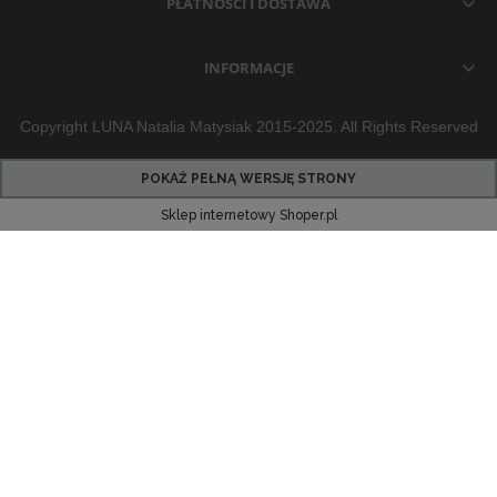
PŁATNOŚCI I DOSTAWA
INFORMACJE
Copyright LUNA Natalia Matysiak 2015-2025. All Rights Reserved
POKAŻ PEŁNĄ WERSJĘ STRONY
Sklep internetowy Shoper.pl