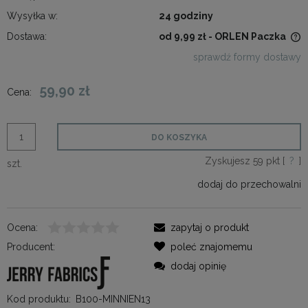
Wysyłka w:
24 godziny
Dostawa:
od 9,99 zł
- ORLEN Paczka
Cena nie zawiera ewentualnych kosztów płatności
sprawdź formy dostawy
59,90 zł
Cena:
DO KOSZYKA
Zyskujesz
59
pkt [
?
]
szt.
dodaj do przechowalni
Ocena:
zapytaj o produkt
Producent:
poleć znajomemu
dodaj opinię
Kod produktu:
B100-MINNIEN13