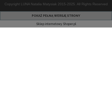
Copyright LUNA Natalia Matysiak 2015-2025. All Rights Reserved
POKAŻ PEŁNĄ WERSJĘ STRONY
Sklep internetowy Shoper.pl