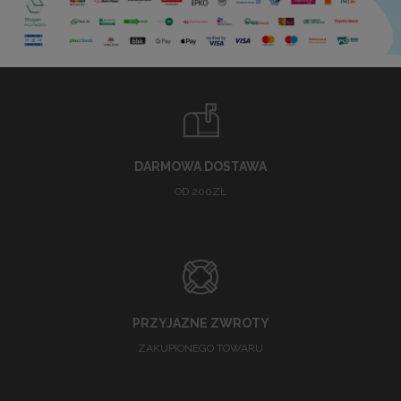
DARMOWA DOSTAWA
OD 200ZŁ
PRZYJAZNE ZWROTY
ZAKUPIONEGO TOWARU