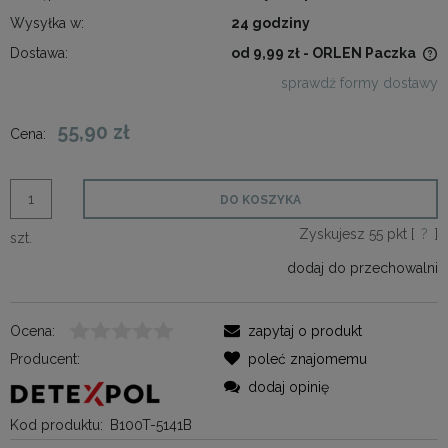
Wysyłka w:
24 godziny
Dostawa:
od 9,99 zł
- ORLEN Paczka
Cena nie zawiera ewentualnych kosztów płatności
sprawdź formy dostawy
55,90 zł
Cena:
DO KOSZYKA
Zyskujesz
55
pkt [
?
]
szt.
dodaj do przechowalni
Ocena:
zapytaj o produkt
Producent:
poleć znajomemu
dodaj opinię
Kod produktu:
B100T-5141B