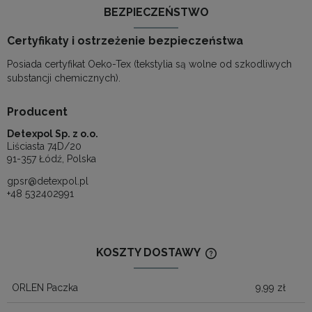
BEZPIECZEŃSTWO
Certyfikaty i ostrzeżenie bezpieczeństwa
Posiada certyfikat Oeko-Tex (tekstylia są wolne od szkodliwych
substancji chemicznych).
Producent
Detexpol Sp. z o.o.
Liściasta 74D/20
91-357 Łódź, Polska
gpsr@detexpol.pl
+48 532402991
KOSZTY DOSTAWY
CENA NIE ZAWIERA
KOSZTÓW PŁATNOŚ
ORLEN Paczka
9,99 zł