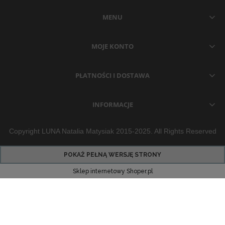
MENU
MOJE KONTO
PŁATNOŚCI I DOSTAWA
INFORMACJE
Copyright LUNA Natalia Matysiak 2015-2025. All Rights Reserved
POKAŻ PEŁNĄ WERSJĘ STRONY
Sklep internetowy Shoper.pl