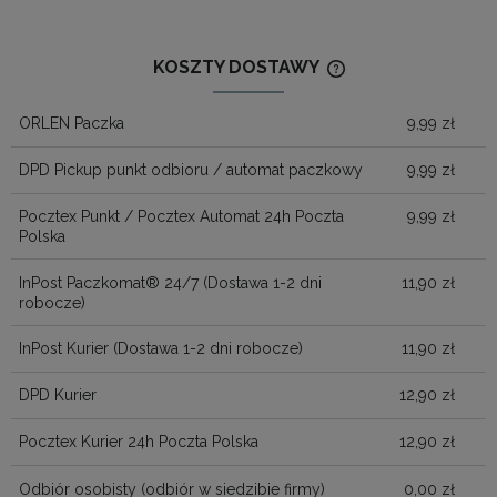
KOSZTY DOSTAWY
CENA NIE ZAWIERA
KOSZTÓW PŁATNOŚ
ORLEN Paczka
9,99 zł
DPD Pickup punkt odbioru / automat paczkowy
9,99 zł
Pocztex Punkt / Pocztex Automat 24h Poczta
9,99 zł
Polska
InPost Paczkomat® 24/7
(Dostawa 1-2 dni
11,90 zł
robocze)
InPost Kurier
(Dostawa 1-2 dni robocze)
11,90 zł
DPD Kurier
12,90 zł
Pocztex Kurier 24h Poczta Polska
12,90 zł
Odbiór osobisty
(odbiór w siedzibie firmy)
0,00 zł