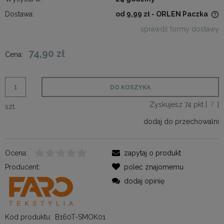
Dostawa:
od 9,99 zł
- ORLEN Paczka
Cena nie zawiera ewentualnych kosztów płatności
sprawdź formy dostawy
74,90 zł
Cena:
DO KOSZYKA
Zyskujesz
74
pkt [
?
]
szt.
dodaj do przechowalni
Ocena:
zapytaj o produkt
Producent:
poleć znajomemu
dodaj opinię
Kod produktu:
B160T-SMOK01