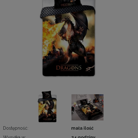
Dostępność:
mała ilość
Wysyłka w:
24 godziny