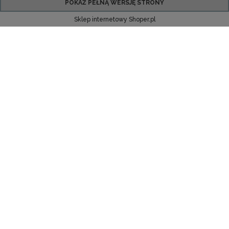
POKAŻ PEŁNĄ WERSJĘ STRONY
Sklep internetowy Shoper.pl