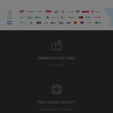
DARMOWA DOSTAWA
OD 200ZŁ
PRZYJAZNE ZWROTY
ZAKUPIONEGO TOWARU