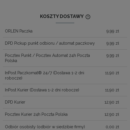
KOSZTY DOSTAWY
CENA NIE ZAWIERA
KOSZTÓW PŁATNOŚ
ORLEN Paczka
9,99 zł
DPD Pickup punkt odbioru / automat paczkowy
9,99 zł
Pocztex Punkt / Pocztex Automat 24h Poczta
9,99 zł
Polska
InPost Paczkomat® 24/7
(Dostawa 1-2 dni
11,90 zł
robocze)
InPost Kurier
(Dostawa 1-2 dni robocze)
11,90 zł
DPD Kurier
12,90 zł
Pocztex Kurier 24h Poczta Polska
12,90 zł
Odbiór osobisty
(odbiór w siedzibie firmy)
0,00 zł