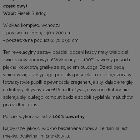
częściowy)
Wzór:
Piesek Buldog
W skład kompletu wchodzą:
- poszwa na kołdrę 140 x 200 cm
- poszewka na poduszkę 70 x 90 cm
Ten rewelacyjny zestaw pościeli doceni każdy mały wielbiciel
zwierzaków domowych! Wykonany ze 100% bawełny posiada
piękną, kolorową grafikę ze zdjęciem buldoga. Dzieci będą
wniebowzięte zasypiając pod taką pościelą, a noc spędzona w
towarzystwie pupili z pewnością zregeneruje siły, dając energię
na kolejny aktywny dzień! Ponadto żywe, nasycone kolory nie
spierają się, dlatego komplet będzie zdobił sypialnię maluchów
przez długi czas.
Pościel wykonana jest z
100% bawełny
.
Najwyższej jakości włókno bawełniane sprawia, że tkanina jest
miękka, delikatna i miła w dotyku.