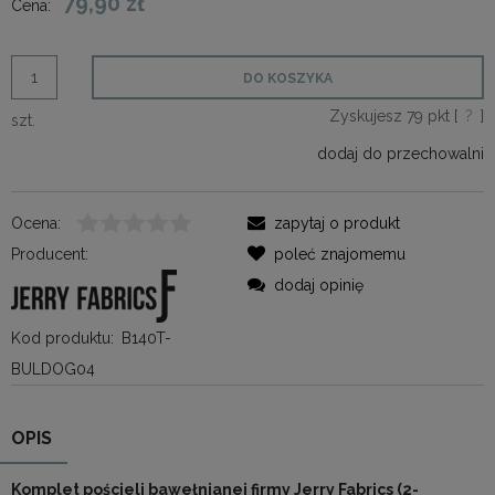
79,90 zł
Cena:
DO KOSZYKA
Zyskujesz
79
pkt [
?
]
szt.
dodaj do przechowalni
Ocena:
zapytaj o produkt
Producent:
poleć znajomemu
dodaj opinię
Kod produktu:
B140T-
BULDOG04
OPIS
Komplet pościeli bawełnianej firmy Jerry Fabrics (2-