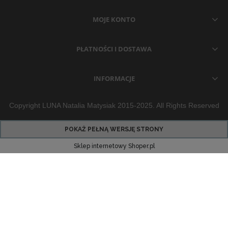
MOJE KONTO
PŁATNOŚCI I DOSTAWA
INFORMACJE
Copyright LUNA Natalia Matysiak 2015-2025. All Rights Reserved
POKAŻ PEŁNĄ WERSJĘ STRONY
Sklep internetowy Shoper.pl