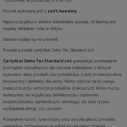
- poszewka na poduszkę 70 x 80 cm
Pościel wykonana jest z
100% bawełny
.
Najwyższej jakości włókno bawełniane sprawia, że tkanina jest
miękka, delikatna i miła w dotyku.
Idealnie nadaje się na prezent!
Produkt posiada certyfikat Oeko-Tex Standard 100.
Certyfikat Oeko-Tex Standard 100
gwarantuje przebadanie
pod kątem szkodliwości dla zdrowia materiałów, z których
wykonano dany produkt oraz potwierdza, iż jest on nieszkodliwy,
bezpieczny i delikatny dla skóry. Warto zwrócić na to uwagę
zwłaszcza przy wyborze produktów dziecięcych, które muszą
wykazywać się wyjątkową delikatnością i zapewniać
bezpieczeństwo najmłodszym, eliminując do zera ryzyko
wystąpienia alergii, czy uczuleń.
Przepiękne wzory, żywe kolory oraz wysoka jakość produktu
gwarantują zadowolenie i komfort snu każdego dziecka.