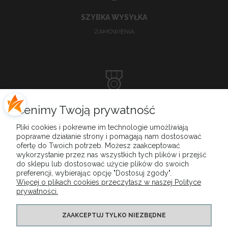
SZYBKA WYSYŁKA
ZAMÓWIENIA
DOSKONAŁA
Cenimy Twoją prywatność
OBSŁUGA KLIENTA
Pliki cookies i pokrewne im technologie umożliwiają
poprawne działanie strony i pomagają nam dostosować
ofertę do Twoich potrzeb. Możesz zaakceptować
wykorzystanie przez nas wszystkich tych plików i przejść
do sklepu lub dostosować użycie plików do swoich
MENU
preferencji, wybierając opcję "Dostosuj zgody".
Więcej o plikach cookies przeczytasz w naszej Polityce
prywatności.
MOJE KONTO
ZAAKCEPTUJ TYLKO NIEZBĘDNE
PŁATNOŚCI I DOSTAWA