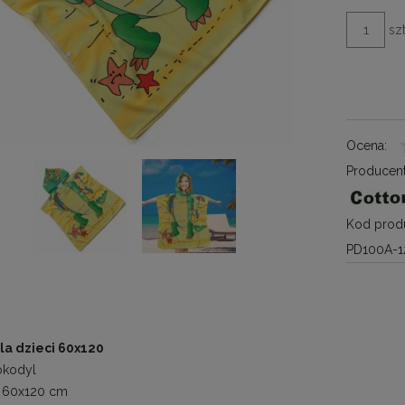
szt
Ocena:
Producent
Kod produ
PD100A-1
la dzieci 60x120
kodyl
60x120 cm