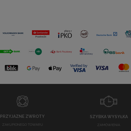
PRZYJAZNE ZWROTY
SZYBKA WYSYŁKA
ZAKUPIONEGO TOWARU
ZAMÓWIENIA