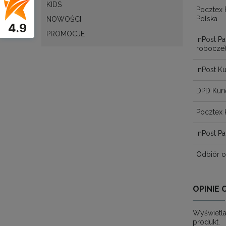
KIDS
Pocztex 
Polska
NOWOŚCI
4.9
PROMOCJE
InPost 
robocze
InPost Ku
DPD Kuri
Pocztex 
InPost 
Odbiór o
OPINIE 
Wyświetla
produkt.