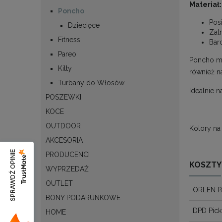
Materiał:
Poncho
Pos
Dziecięce
Zat
Fitness
Bar
Pareo
Poncho ma
Kilty
również na
Turbany do Włosów
Idealnie n
POSZEWKI
KOCE
OUTDOOR
Kolory na
AKCESORIA
SPRAWDŹ OPINIE
PRODUCENCI
KOSZTY
WYPRZEDAŻ
OUTLET
ORLEN P
BONY PODARUNKOWE
DPD Pick
HOME