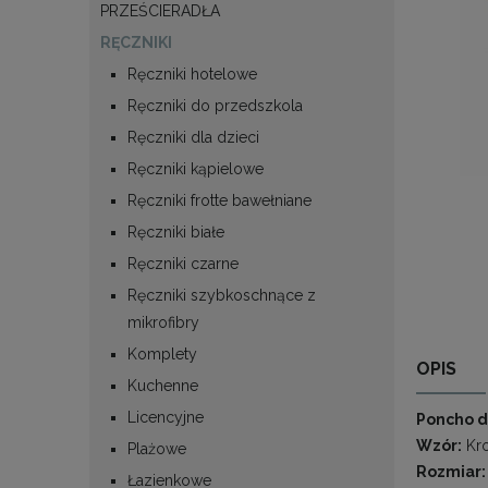
PRZEŚCIERADŁA
RĘCZNIKI
Ręczniki hotelowe
Ręczniki do przedszkola
Ręczniki dla dzieci
Ręczniki kąpielowe
Ręczniki frotte bawełniane
Ręczniki białe
Ręczniki czarne
Ręczniki szybkoschnące z
mikrofibry
Komplety
OPIS
Kuchenne
Licencyjne
Poncho d
Wzór:
Kro
Plażowe
Rozmiar:
Łazienkowe