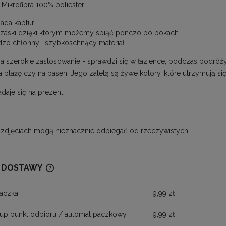
Mikrofibra 100% poliester
iada kaptur
rzaski dzięki którym możemy spiąć ponczo po bokach
dzo chłonny i szybkoschnący materiał
 szerokie zastosowanie - sprawdzi się w łazience, podczas podróży c
 plażę czy na basen. Jego zaletą są żywe kolory, które utrzymują się
adaje się na prezent!
 zdjęciach mogą nieznacznie odbiegać od rzeczywistych.
 DOSTAWY
aczka
9,99 zł
CENA NIE ZAWIERA EWENTUALNYCH
KOSZTÓW PŁATNOŚCI
up punkt odbioru / automat paczkowy
9,99 zł