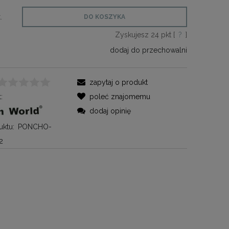
.
DO KOSZYKA
Zyskujesz
24
pkt [
?
]
dodaj do przechowalni
zapytaj o produkt
:
poleć znajomemu
dodaj opinię
ktu:
PONCHO-
2