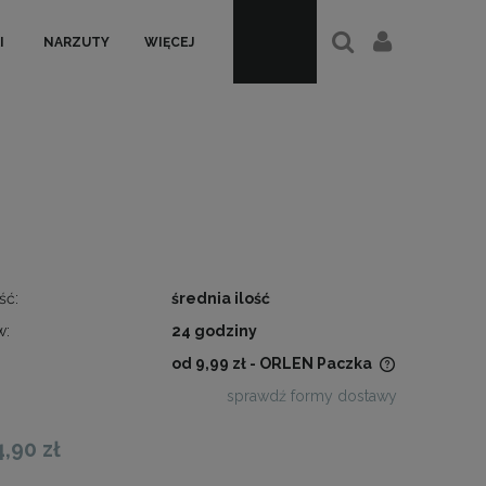
I
NARZUTY
WIĘCEJ
ść:
średnia ilość
w:
24 godziny
od 9,99 zł
- ORLEN Paczka
sprawdź formy dostawy
Cena nie zawiera ewentualnych
kosztów płatności
4,90 zł