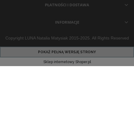
PŁATNOŚCI I DOSTAWA
INFORMACJE
Copyright LUNA Natalia Matysiak 2015-2025. All Rights Reserved
POKAŻ PEŁNĄ WERSJĘ STRONY
Sklep internetowy Shoper.pl