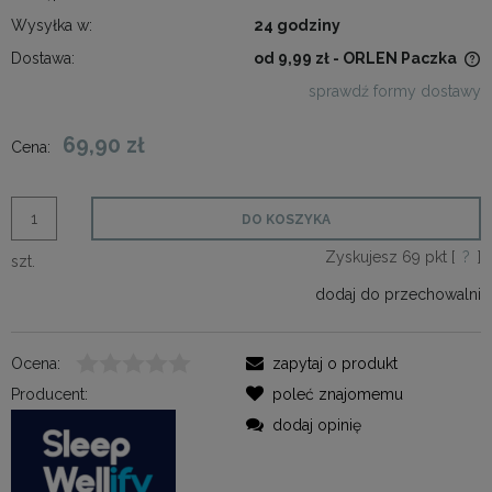
Wysyłka w:
24 godziny
Dostawa:
od 9,99 zł
- ORLEN Paczka
Cena nie zawiera ewentualnych kosztów płatności
sprawdź formy dostawy
69,90 zł
Cena:
DO KOSZYKA
Zyskujesz
69
pkt [
?
]
szt.
dodaj do przechowalni
Ocena:
zapytaj o produkt
Producent:
poleć znajomemu
dodaj opinię