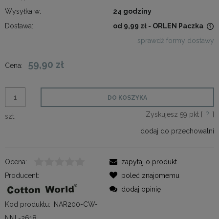
Wysyłka w:
24 godziny
Dostawa:
od 9,99 zł
- ORLEN Paczka
Cena nie zawiera ewentualnych kosztów płatności
sprawdź formy dostawy
59,90 zł
Cena:
DO KOSZYKA
Zyskujesz
59
pkt [
?
]
szt.
dodaj do przechowalni
Ocena:
zapytaj o produkt
Producent:
poleć znajomemu
dodaj opinię
Kod produktu:
NAR200-CW-
NNL-2618