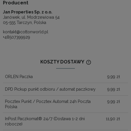
Producent
Jan Properties Sp. z o.o.
Janówek, ul. Modrzewiowa 54
05-555 Tarczyn, Polska
kontakt@cottonworld.pl
+48507399929
KOSZTY DOSTAWY
CENA NIE ZAWIERA
KOSZTÓW PŁATNOŚ
ORLEN Paczka
9,99 zł
DPD Pickup punkt odbioru / automat paczkowy
9,99 zł
Pocztex Punkt / Pocztex Automat 24h Poczta
9,99 zł
Polska
InPost Paczkomat® 24/7
(Dostawa 1-2 dni
11,90 zł
robocze)