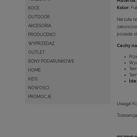
Materiał:
Kolor:
Fuk
KOCE
OUTDOOR
Narzuta n
AKCESORIA
zakończon
posiada o
PRODUCENCI
WYPRZEDAŻ
Cechy na
OUTLET
Prz
BONY PODARUNKOWE
Wyg
Tem
HOME
Tem
KIDS
Ide
NOWOŚCI
PROMOCJE
Uwaga! Ko
Tolerancj