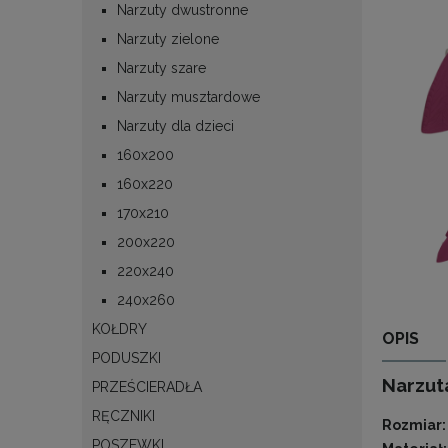
Narzuty dwustronne
Narzuty zielone
Narzuty szare
Narzuty musztardowe
Narzuty dla dzieci
160x200
160x220
170x210
200x220
220x240
240x260
KOŁDRY
OPIS
PODUSZKI
Narzut
PRZEŚCIERADŁA
RĘCZNIKI
Rozmiar:
POSZEWKI