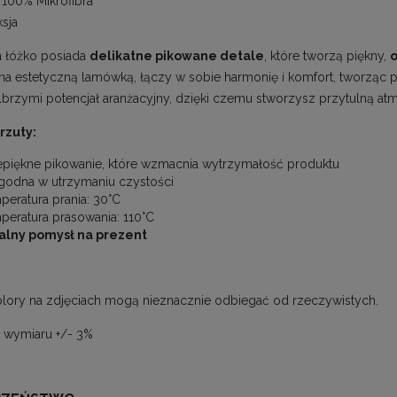
100% Mikrofibra
sja
a łóżko posiada
delikatne pikowane detale
, które tworzą piękny,
a estetyczną lamówką, łączy w sobie harmonię i komfort, tworząc p
lbrzymi potencjał aranżacyjny, dzięki czemu stworzysz przytulną a
rzuty:
epiękne pikowanie, które wzmacnia wytrzymałość produktu
odna w utrzymaniu czystości
peratura prania: 30°C
peratura prasowania: 110°C
alny pomysł na prezent
lory na zdjęciach mogą nieznacznie odbiegać od rzeczywistych.
a wymiaru +/- 3%