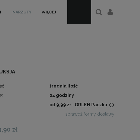
I
NARZUTY
WIĘCEJ
UKSJA
ść:
średnia ilość
w:
24 godziny
od 9,99 zł
- ORLEN Paczka
sprawdź formy dostawy
Cena nie zawiera ewentualnych
kosztów płatności
9,90 zł