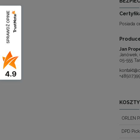
BEZPIE
Certyfi
SPRAWDŹ OPINIE
Posiada c
Produc
Jan Prope
Janówek, 
05-555 Ta
kontakt@c
4.9
+4850739
KOSZTY
ORLEN P
DPD Pick