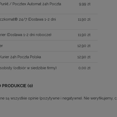
Punkt / Pocztex Automat 24h Poczta
9,99 zł
Paczkomat® 24/7
(Dostawa 1-2 dni
11,90 zł
)
rier
(Dostawa 1-2 dni robocze)
11,90 zł
er
12,90 zł
Kurier 24h Poczta Polska
12,90 zł
sobisty
(odbiór w siedzibie firmy)
0,00 zł
O PRODUKCIE (0)
ne są wszystkie opinie (pozytywne i negatywne). Nie weryfikujemy, c