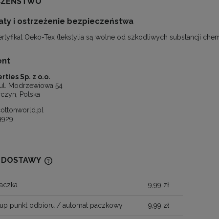
CZEŃSTWO
katy i ostrzeżenie bezpieczeństwa
ertyfikat Oeko-Tex (tekstylia są wolne od szkodliwych substancji che
ent
rties Sp. z o.o.
ul. Modrzewiowa 54
rczyn, Polska
ottonworld.pl
9929
 DOSTAWY
aczka
9,99 zł
CENA NIE ZAWIERA EWENTUALNYCH
KOSZTÓW PŁATNOŚCI
up punkt odbioru / automat paczkowy
9,99 zł