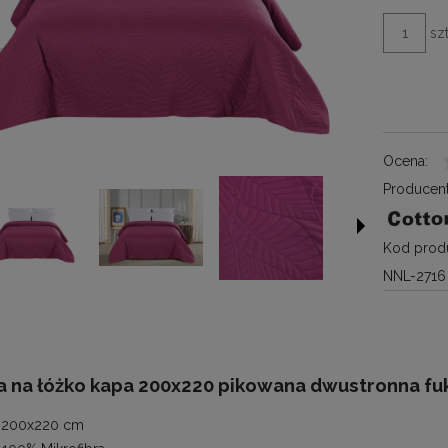
szt
Ocena:
Producent
Kod produ
NNL-2716
a na łóżko kapa 200x220 pikowana dwustronna fu
200x220 cm