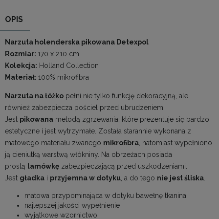
OPIS
Narzuta holenderska pikowana Detexpol
Rozmiar:
170 x 210 cm
Kolekcja:
Holland Collection
Materiał:
100% mikrofibra
Narzuta na łóżko
pełni nie tylko funkcję dekoracyjną, ale
również zabezpiecza pościel przed ubrudzeniem.
Jest
pikowana
metodą zgrzewania, które prezentuje się bardzo
estetyczne i jest wytrzymałe. Została starannie wykonana z
matowego materiału zwanego
mikrofibra
, natomiast wypełniono
ją cieniutką warstwą włókniny. Na obrzeżach posiada
prostą
lamówkę
zabezpieczającą przed uszkodzeniami.
Jest
gładka
i
przyjemna w dotyku
, a do tego
nie jest śliska
.
matowa przypominająca w dotyku bawełnę tkanina
najlepszej jakości wypełnienie
wyjątkowe wzornictwo