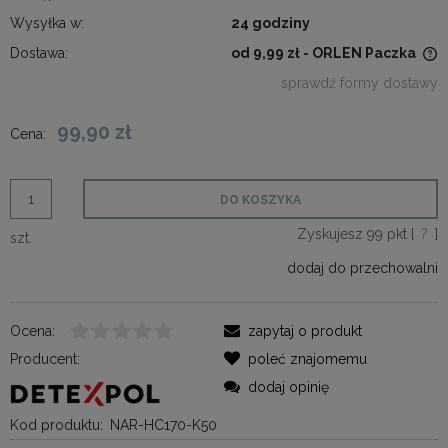
Wysyłka w:
24 godziny
Dostawa:
od 9,99 zł
- ORLEN Paczka
Cena nie zawiera ewentualnych kosztów płatności
sprawdź formy dostawy
99,90 zł
Cena:
DO KOSZYKA
Zyskujesz
99
pkt [
?
]
szt.
dodaj do przechowalni
Ocena:
zapytaj o produkt
Producent:
poleć znajomemu
dodaj opinię
Kod produktu:
NAR-HC170-K50