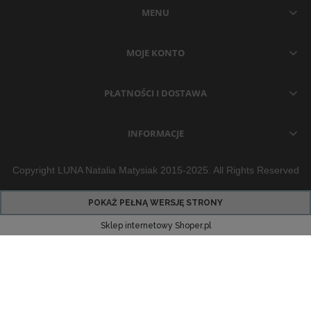
MENU
MOJE KONTO
PŁATNOŚCI I DOSTAWA
INFORMACJE
Copyright LUNA Natalia Matysiak 2015-2025. All Rights Reserved
POKAŻ PEŁNĄ WERSJĘ STRONY
Sklep internetowy Shoper.pl