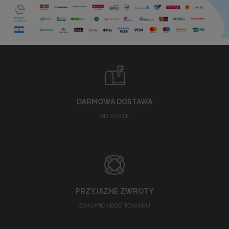
DARMOWA DOSTAWA
OD 200ZŁ
PRZYJAZNE ZWROTY
ZAKUPIONEGO TOWARU