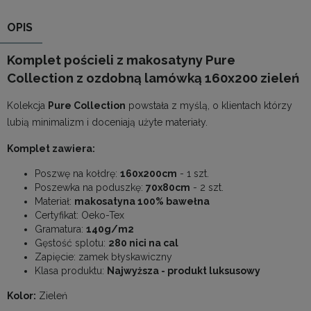
OPIS
Komplet pościeli z makosatyny Pure
Collection z ozdobną lamówką 160x200 zieleń
Kolekcja
Pure Collection
powstała z myślą, o klientach którzy
lubią minimalizm i doceniają użyte materiały.
Komplet zawiera:
Poszwę na kołdrę:
160x200cm
- 1 szt.
Poszewka na poduszkę:
70x80cm
- 2 szt.
Materiał:
makosatyna 100% bawełna
Certyfikat: Oeko-Tex
Gramatura:
140g/m2
Gęstość splotu:
280 nici na cal
Zapięcie: zamek błyskawiczny
Klasa produktu:
Najwyższa - produkt luksusowy
Kolor:
Zieleń