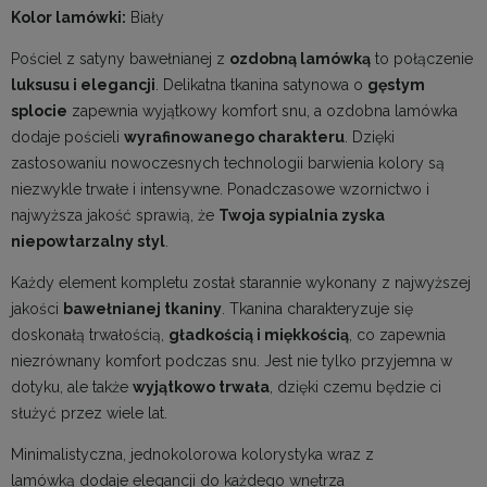
Kolor lamówki:
Biały
Pościel z satyny bawełnianej z
ozdobną lamówką
to połączenie
luksusu i elegancji
. Delikatna tkanina satynowa o
gęstym
splocie
zapewnia wyjątkowy komfort snu, a ozdobna lamówka
dodaje pościeli
wyrafinowanego charakteru
. Dzięki
zastosowaniu nowoczesnych technologii barwienia kolory są
niezwykle trwałe i intensywne. Ponadczasowe wzornictwo i
najwyższa jakość sprawią, że
Twoja sypialnia zyska
niepowtarzalny styl
.
Każdy element kompletu został starannie wykonany z najwyższej
jakości
bawełnianej tkaniny
. Tkanina charakteryzuje się
doskonałą trwałością,
gładkością i miękkością
, co zapewnia
niezrównany komfort podczas snu. Jest nie tylko przyjemna w
dotyku, ale także
wyjątkowo trwała
, dzięki czemu będzie ci
służyć przez wiele lat.
Minimalistyczna, jednokolorowa kolorystyka wraz z
lamówką dodaje elegancji do każdego wnętrza