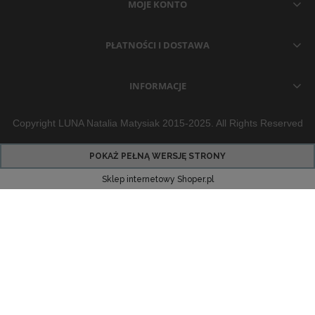
MOJE KONTO
PŁATNOŚCI I DOSTAWA
INFORMACJE
Copyright LUNA Natalia Matysiak 2015-2025. All Rights Reserved
POKAŻ PEŁNĄ WERSJĘ STRONY
Sklep internetowy Shoper.pl