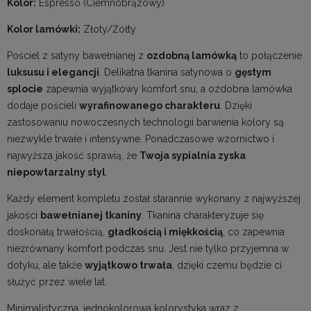
Kolor:
Espresso (Ciemnobrązowy)
Kolor lamówki:
Złoty/Żółty
Pościel z satyny bawełnianej z
ozdobną lamówką
to połączenie
luksusu i elegancji
. Delikatna tkanina satynowa o
gęstym
splocie
zapewnia wyjątkowy komfort snu, a ozdobna lamówka
dodaje pościeli
wyrafinowanego charakteru
. Dzięki
zastosowaniu nowoczesnych technologii barwienia kolory są
niezwykle trwałe i intensywne. Ponadczasowe wzornictwo i
najwyższa jakość sprawią, że
Twoja sypialnia zyska
niepowtarzalny styl
.
Każdy element kompletu został starannie wykonany z najwyższej
jakości
bawełnianej tkaniny
. Tkanina charakteryzuje się
doskonałą trwałością,
gładkością i miękkością
, co zapewnia
niezrównany komfort podczas snu. Jest nie tylko przyjemna w
dotyku, ale także
wyjątkowo trwała
, dzięki czemu będzie ci
służyć przez wiele lat.
Minimalistyczna, jednokolorowa kolorystyka wraz z