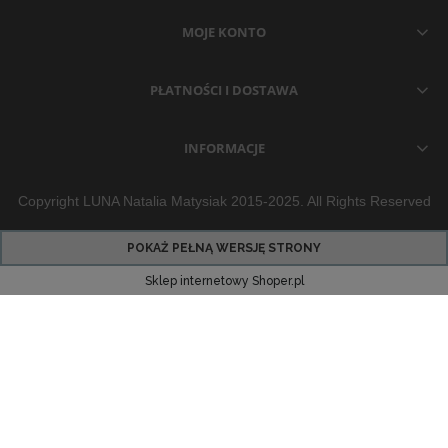
MOJE KONTO
PŁATNOŚCI I DOSTAWA
INFORMACJE
Copyright LUNA Natalia Matysiak 2015-2025. All Rights Reserved
POKAŻ PEŁNĄ WERSJĘ STRONY
Sklep internetowy Shoper.pl