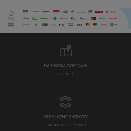
DARMOWA DOSTAWA
OD 200ZŁ
PRZYJAZNE ZWROTY
ZAKUPIONEGO TOWARU