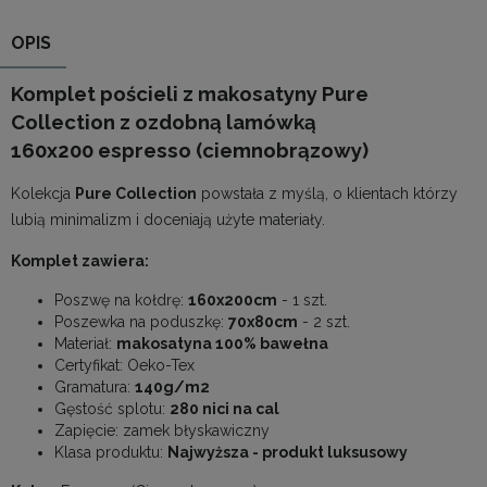
OPIS
Komplet pościeli z makosatyny Pure
Collection z ozdobną lamówką
160x200 espresso (ciemnobrązowy)
Kolekcja
Pure Collection
powstała z myślą, o klientach którzy
lubią minimalizm i doceniają użyte materiały.
Komplet zawiera:
Poszwę na kołdrę:
160x200cm
- 1 szt.
Poszewka na poduszkę:
70x80cm
- 2 szt.
Materiał:
makosatyna 100% bawełna
Certyfikat: Oeko-Tex
Gramatura:
140g/m2
Gęstość splotu:
280 nici na cal
Zapięcie: zamek błyskawiczny
Klasa produktu:
Najwyższa - produkt luksusowy