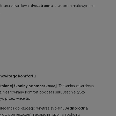
ełniana żakardowa,
dwustronna
, z wzorem matowym na
.
mowitego komfortu
.
łnianej tkaniny adamaszkowej
. Ta tkanina żakardowa
a niezrównany komfort podczas snu. Jest nie tylko
yć przez wiele lat.
legancji do każdego wnętrza sypialni.
Jednorodna
orów pomieszczeń, nadając im spójną spokojną