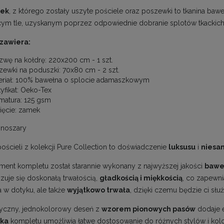
ek
, z którego zostały uszyte pościele oraz poszewki to tkanina baw
ym tle, uzyskanym poprzez odpowiednie dobranie splotów tkackich
zawiera:
zwę na kołdrę: 220x200 cm - 1 szt.
zewki na poduszki: 70x80 cm - 2 szt.
eriał: 100% bawełna o splocie adamaszkowym
yfikat: Oeko-Tex
matura: 125 gsm
ięcie: zamek
noszary
ościeli z kolekcji Pure Collection to doświadczenie
luksusu
i
niesa
ment kompletu został starannie wykonany z najwyższej jakości
bawe
yzuje się doskonałą trwałością,
gładkością i miękkością
, co zapewni
 w dotyku, ale także
wyjątkowo trwała
, dzięki czemu będzie ci służ
tyczny, jednokolorowy deseń z
wzorem pionowych pasów
dodaje e
yka
kompletu umożliwia łatwe dostosowanie do różnych stylów i kol