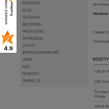
SPRAWDŹ OPINIE
POSZEWKI
atmosferę
KOCE
Idealnie 
OUTDOOR
AKCESORIA
PRODUCENCI
Uwaga! Ko
WYPRZEDAŻ
Tolerancj
OUTLET
4.9
BONY PODARUNKOWE
KOSZTY
HOME
KIDS
ORLEN P
NOWOŚCI
PROMOCJE
DPD Pick
Pocztex 
Polska
InPost 