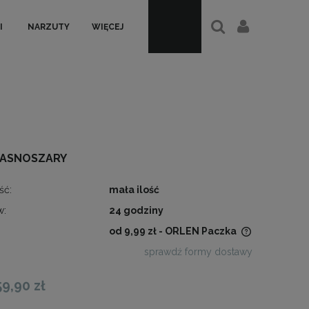
I
NARZUTY
WIĘCEJ
 JASNOSZARY
ść:
mała ilość
w:
24 godziny
od 9,99 zł
- ORLEN Paczka
sprawdź formy dostawy
Cena nie zawiera ewentualnych
kosztów płatności
59,90 zł