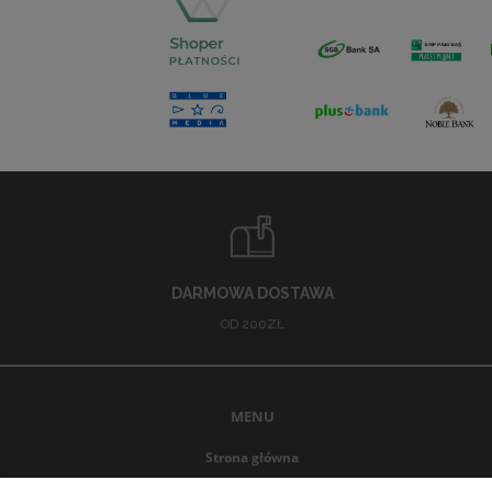
DARMOWA DOSTAWA
OD 200ZŁ
MENU
Strona główna
Promocje