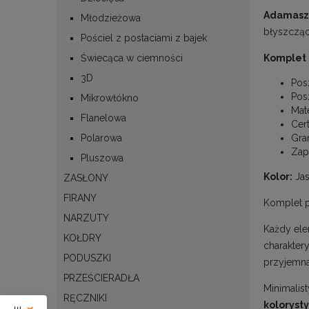
Adamasz
Młodzieżowa
błyszcząc
Pościel z postaciami z bajek
Świecąca w ciemności
Komplet 
3D
Pos
Pos
Mikrowłókno
Mat
Flanelowa
Cert
Polarowa
Gra
Zap
Pluszowa
Kolor:
Jas
ZASŁONY
FIRANY
Komplet p
NARZUTY
Każdy ele
KOŁDRY
charakter
PODUSZKI
przyjemna
PRZEŚCIERADŁA
Minimalis
RĘCZNIKI
koloryst