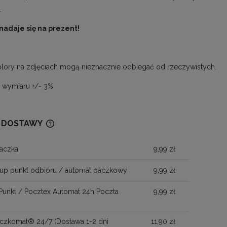
.
nadaje się na prezent!
lory na zdjęciach mogą nieznacznie odbiegać od rzeczywistych.
a wymiaru +/- 3%
 DOSTAWY
aczka
9,99 zł
CENA NIE ZAWIERA EWENTUALNYCH
KOSZTÓW PŁATNOŚCI
up punkt odbioru / automat paczkowy
9,99 zł
Punkt / Pocztex Automat 24h Poczta
9,99 zł
Paczkomat® 24/7
(Dostawa 1-2 dni
11,90 zł