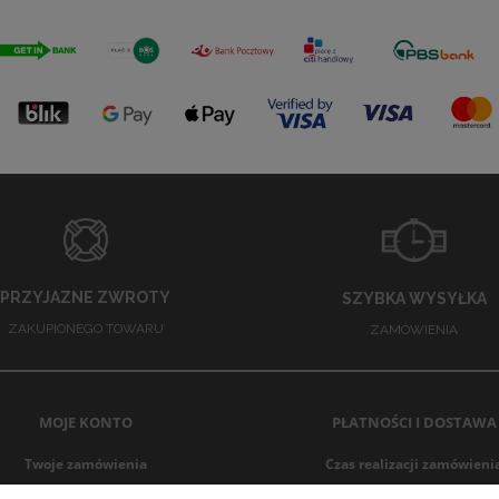
PRZYJAZNE ZWROTY
SZYBKA WYSYŁKA
ZAKUPIONEGO TOWARU
ZAMÓWIENIA
MOJE KONTO
PŁATNOŚCI I DOSTAWA
Twoje zamówienia
Czas realizacji zamówieni
Ustawienia konta
Czas i koszt dostawy