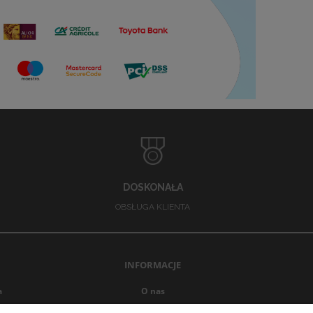
DOSKONAŁA
OBSŁUGA KLIENTA
INFORMACJE
a
O nas
Opinie Trustmate