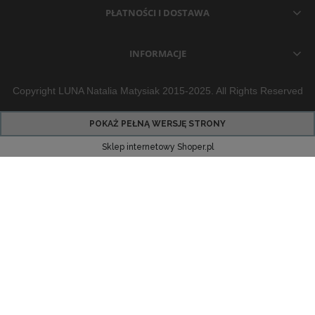
PŁATNOŚCI I DOSTAWA
INFORMACJE
Copyright LUNA Natalia Matysiak 2015-2025. All Rights Reserved
POKAŻ PEŁNĄ WERSJĘ STRONY
Sklep internetowy Shoper.pl