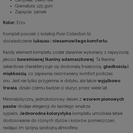
Gramatura: 125 gsm
Zapięcie: zamek
Kolor:
Ecru
Komplet pościeli z kolekcji Pure Collection to
doświadczenie
luksusu
i
niesamowitego komfortu
.
Każdy element kompletu został starannie wykonany z najwyższej
jakości
bawełnianej tkaniny adamaszkowej
. Ta tkanina
żakardowa charakteryzuje się doskonałą trwałością,
gładkością i
miękkością
, co zapewnia niezrównany komfort podczas
snu. Jest nie tylko przyjemna w dotyku, ale także
wyjątkowo
trwała
, dzięki czemu będzie ci służyć przez wiele lat.
Minimalistyczny, jednokolorowy deseń z
wzorem pionowych
pasów
dodaje elegancji do każdego wnętrza
sypialni.
Jednorodna kolorystyka
kompletu umożliwia łatwe
dostosowanie do różnych stylów i kolorów pomieszczeń,
nadając im spójną spokojną atmosferę.