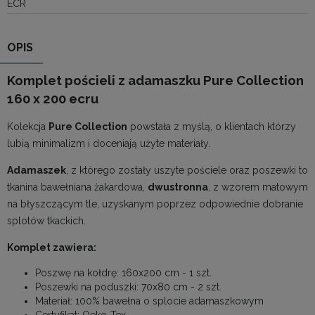
ECR
OPIS
Komplet pościeli z adamaszku Pure Collection
160 x 200 ecru
Kolekcja
Pure Collection
powstała z myślą, o klientach którzy
lubią minimalizm i doceniają użyte materiały.
Adamaszek
, z którego zostały uszyte pościele oraz poszewki to
tkanina bawełniana żakardowa,
dwustronna
, z wzorem matowym
na błyszczącym tle, uzyskanym poprzez odpowiednie dobranie
splotów tkackich.
Komplet zawiera:
Poszwę na kołdrę: 160x200 cm - 1 szt.
Poszewki na poduszki: 70x80 cm - 2 szt.
Materiał: 100% bawełna o splocie adamaszkowym
Certyfikat: Oeko-Tex