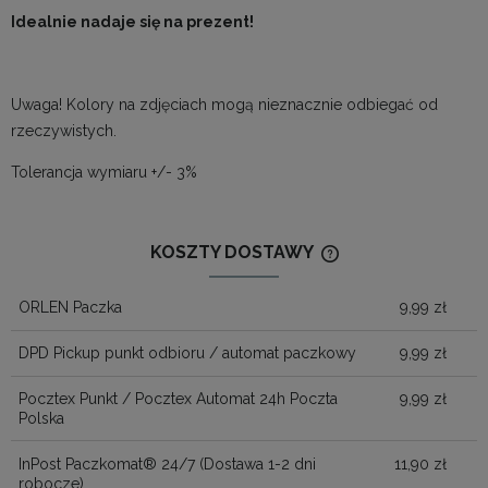
Idealnie nadaje się na prezent!
Uwaga! Kolory na zdjęciach mogą nieznacznie odbiegać od
rzeczywistych.
Tolerancja wymiaru +/- 3%
KOSZTY DOSTAWY
CENA NIE ZAWIERA
KOSZTÓW PŁATNOŚ
ORLEN Paczka
9,99 zł
DPD Pickup punkt odbioru / automat paczkowy
9,99 zł
Pocztex Punkt / Pocztex Automat 24h Poczta
9,99 zł
Polska
InPost Paczkomat® 24/7
(Dostawa 1-2 dni
11,90 zł
robocze)