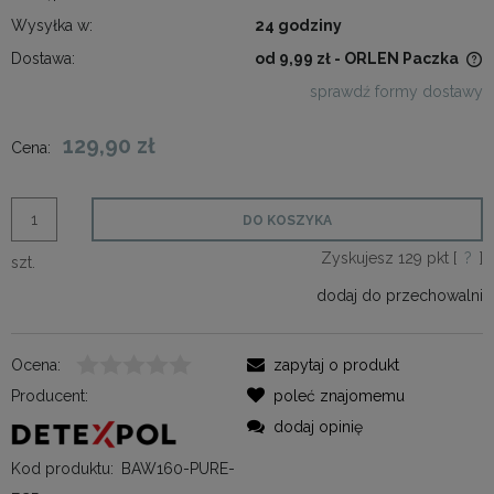
Wysyłka w:
24 godziny
Dostawa:
od 9,99 zł
- ORLEN Paczka
Cena nie zawiera ewentualnych kosztów płatności
sprawdź formy dostawy
129,90 zł
Cena:
DO KOSZYKA
Zyskujesz
129
pkt [
?
]
szt.
dodaj do przechowalni
Ocena:
zapytaj o produkt
Producent:
poleć znajomemu
dodaj opinię
Kod produktu:
BAW160-PURE-