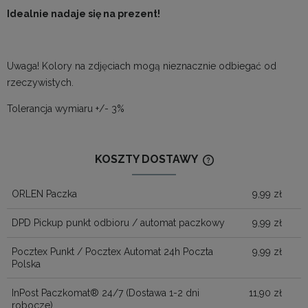
Idealnie nadaje się na prezent!
Uwaga! Kolory na zdjęciach mogą nieznacznie odbiegać od
rzeczywistych.
Tolerancja wymiaru +/- 3%
KOSZTY DOSTAWY
CENA NIE ZAWIERA
KOSZTÓW PŁATNOŚ
ORLEN Paczka
9,99 zł
DPD Pickup punkt odbioru / automat paczkowy
9,99 zł
Pocztex Punkt / Pocztex Automat 24h Poczta
9,99 zł
Polska
InPost Paczkomat® 24/7
(Dostawa 1-2 dni
11,90 zł
robocze)