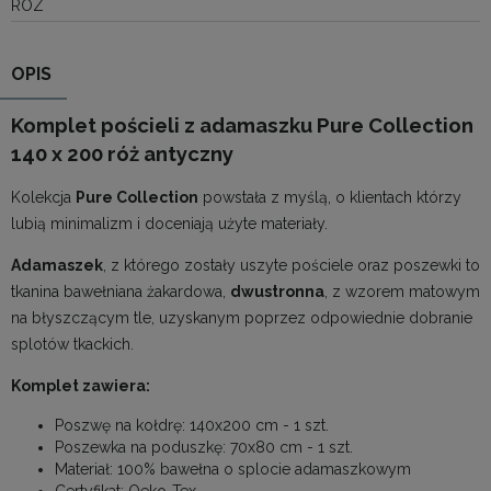
ROZ
OPIS
Komplet pościeli z adamaszku Pure Collection
140 x 200 róż antyczny
Kolekcja
Pure Collection
powstała z myślą, o klientach którzy
lubią minimalizm i doceniają użyte materiały.
Adamaszek
, z którego zostały uszyte pościele oraz poszewki to
tkanina bawełniana żakardowa,
dwustronna
, z wzorem matowym
na błyszczącym tle, uzyskanym poprzez odpowiednie dobranie
splotów tkackich.
Komplet zawiera:
Poszwę na kołdrę: 140x200 cm - 1 szt.
Poszewka na poduszkę: 70x80 cm - 1 szt.
Materiał: 100% bawełna o splocie adamaszkowym
Certyfikat: Oeko-Tex