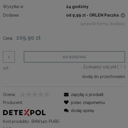
Wysyłka w:
24 godziny
Dostawa:
od 9,99 zł
- ORLEN Paczka
Cena nie zawiera ewentualnych kosztów płatności
sprawdź formy dostawy
109,90 zł
Cena:
DO KOSZYKA
Zyskujesz
109
pkt [
?
]
szt.
dodaj do przechowalni
Ocena:
zapytaj o produkt
Producent:
poleć znajomemu
dodaj opinię
Kod produktu:
BAW140-PURE-