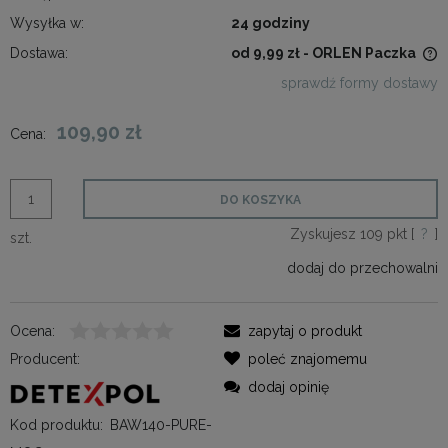
Wysyłka w:
24 godziny
Dostawa:
od 9,99 zł
- ORLEN Paczka
Cena nie zawiera ewentualnych kosztów płatności
sprawdź formy dostawy
109,90 zł
Cena:
DO KOSZYKA
Zyskujesz
109
pkt [
?
]
szt.
dodaj do przechowalni
Ocena:
zapytaj o produkt
Producent:
poleć znajomemu
dodaj opinię
Kod produktu:
BAW140-PURE-