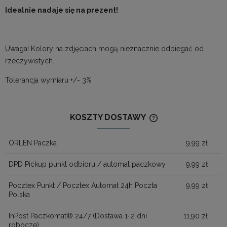
Idealnie nadaje się na prezent!
Uwaga! Kolory na zdjęciach mogą nieznacznie odbiegać od
rzeczywistych.
Tolerancja wymiaru +/- 3%
KOSZTY DOSTAWY
CENA NIE ZAWIERA
KOSZTÓW PŁATNOŚ
ORLEN Paczka
9,99 zł
DPD Pickup punkt odbioru / automat paczkowy
9,99 zł
Pocztex Punkt / Pocztex Automat 24h Poczta
9,99 zł
Polska
InPost Paczkomat® 24/7
(Dostawa 1-2 dni
11,90 zł
robocze)