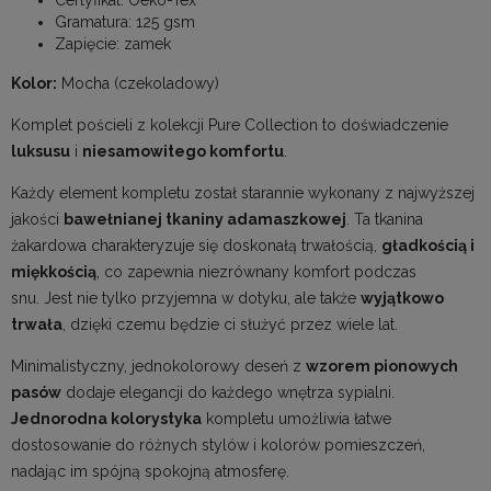
Gramatura: 125 gsm
Zapięcie: zamek
Kolor:
Mocha (czekoladowy)
Komplet pościeli z kolekcji Pure Collection to doświadczenie
luksusu
i
niesamowitego komfortu
.
Każdy element kompletu został starannie wykonany z najwyższej
jakości
bawełnianej tkaniny adamaszkowej
. Ta tkanina
żakardowa charakteryzuje się doskonałą trwałością,
gładkością i
miękkością
, co zapewnia niezrównany komfort podczas
snu. Jest nie tylko przyjemna w dotyku, ale także
wyjątkowo
trwała
, dzięki czemu będzie ci służyć przez wiele lat.
Minimalistyczny, jednokolorowy deseń z
wzorem pionowych
pasów
dodaje elegancji do każdego wnętrza sypialni.
Jednorodna kolorystyka
kompletu umożliwia łatwe
dostosowanie do różnych stylów i kolorów pomieszczeń,
nadając im spójną spokojną atmosferę.