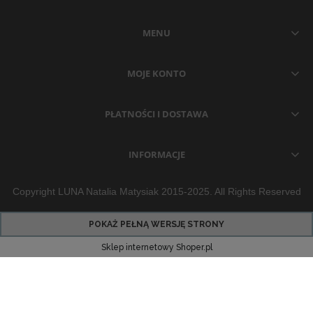
MENU
MOJE KONTO
PŁATNOŚCI I DOSTAWA
INFORMACJE
Copyright LUNA Natalia Matysiak 2015-2025. All Rights Reserved
POKAŻ PEŁNĄ WERSJĘ STRONY
Sklep internetowy Shoper.pl