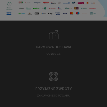
DARMOWA DOSTAWA
OD 200ZŁ
PRZYJAZNE ZWROTY
ZAKUPIONEGO TOWARU