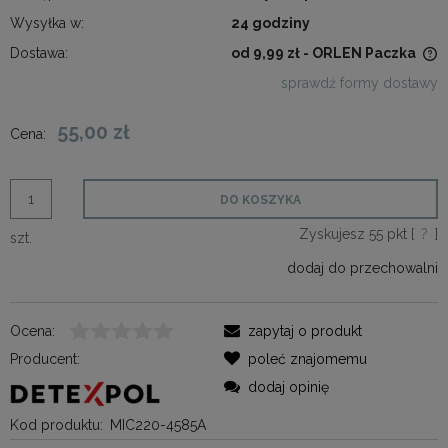
Wysyłka w:
24 godziny
Dostawa:
od 9,99 zł
- ORLEN Paczka
Cena nie zawiera ewentualnych kosztów płatności
sprawdź formy dostawy
55,00 zł
Cena:
DO KOSZYKA
Zyskujesz
55
pkt [
?
]
szt.
dodaj do przechowalni
Ocena:
zapytaj o produkt
Producent:
poleć znajomemu
dodaj opinię
Kod produktu:
MIC220-4585A