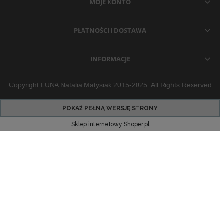
MOJE KONTO
PŁATNOŚCI I DOSTAWA
INFORMACJE
Copyright LUNA Natalia Matysiak 2015-2025. All Rights Reserved
POKAŻ PEŁNĄ WERSJĘ STRONY
Sklep internetowy Shoper.pl