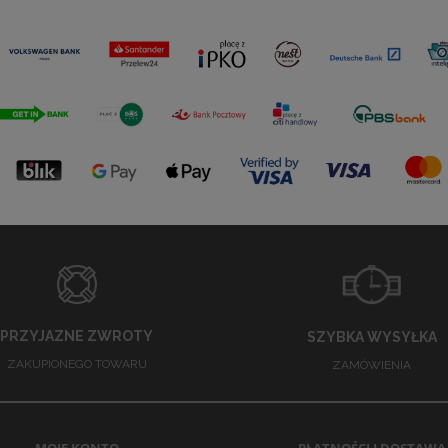
PRZYJAZNE ZWROTY
SZYBKA WYSYŁKA
ZAKUPIONEGO TOWARU
ZAMÓWIENIA
MOJE KONTO
PŁATNOŚCI I DOSTAWA