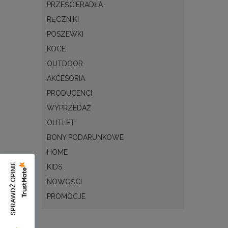
PRZEŚCIERADŁA
RĘCZNIKI
POSZEWKI
KOCE
OUTDOOR
AKCESORIA
PRODUCENCI
WYPRZEDAŻ
OUTLET
BONY PODARUNKOWE
HOME
SPRAWDŹ OPINIE
KIDS
NOWOŚCI
PROMOCJE