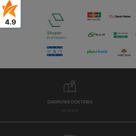
4.9
DARMOWA DOSTAWA
OD 200ZŁ
MENU