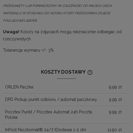
PRZESUNIĘTY LUB POMNIEJSZONY (W ZALEŻNOŚCI OD MIEJSCA CIĘCIA
MATERIAŁU) W STOSUNKU DO WZORU KTÓRY PRZEDSTAWIA ZDJĘCIE
POGLĄDOWE.
LĄDOWE.
Uwaga!
Kolory na zdjęciach mogą nieznacznie odbiegać od
rzeczywistych
Tolerancja wymiaru +/- 3%
KOSZTY DOSTAWY
CENA NIE ZAWIERA
KOSZTÓW PŁATNOŚ
ORLEN Paczka
9,99 zł
DPD Pickup punkt odbioru / automat paczkowy
9,99 zł
Pocztex Punkt / Pocztex Automat 24h Poczta
9,99 zł
Polska
InPost Paczkomat® 24/7
(Dostawa 1-2 dni
11,90 zł