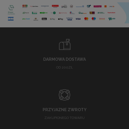
DARMOWA DOSTAWA
OD 200ZŁ
PRZYJAZNE ZWROTY
ZAKUPIONEGO TOWARU