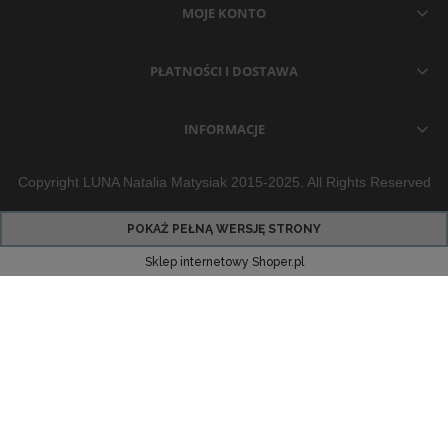
MOJE KONTO
PŁATNOŚCI I DOSTAWA
INFORMACJE
Copyright LUNA Natalia Matysiak 2015-2025. All Rights Reserved
POKAŻ PEŁNĄ WERSJĘ STRONY
Sklep internetowy Shoper.pl