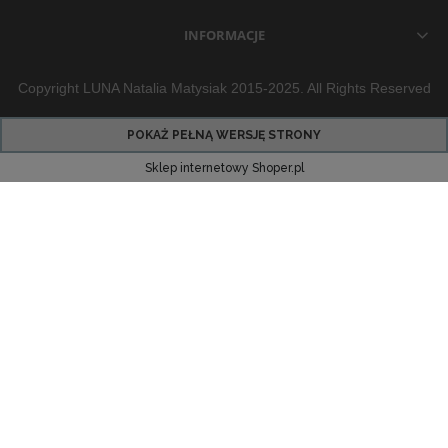
INFORMACJE
Copyright LUNA Natalia Matysiak 2015-2025. All Rights Reserved
POKAŻ PEŁNĄ WERSJĘ STRONY
Sklep internetowy Shoper.pl