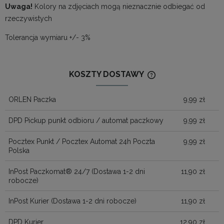
Uwaga!
Kolory na zdjęciach mogą nieznacznie odbiegać od
rzeczywistych
Tolerancja wymiaru +/- 3%
KOSZTY DOSTAWY
CENA NIE ZAWIERA
KOSZTÓW PŁATNOŚ
ORLEN Paczka
9,99 zł
DPD Pickup punkt odbioru / automat paczkowy
9,99 zł
Pocztex Punkt / Pocztex Automat 24h Poczta
9,99 zł
Polska
InPost Paczkomat® 24/7
(Dostawa 1-2 dni
11,90 zł
robocze)
InPost Kurier
(Dostawa 1-2 dni robocze)
11,90 zł
DPD Kurier
12,90 zł