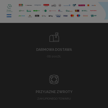
DARMOWA DOSTAWA
OD 200ZŁ
PRZYJAZNE ZWROTY
ZAKUPIONEGO TOWARU