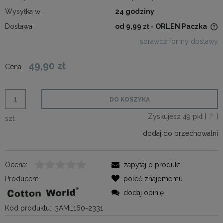
Wysyłka w:
24 godziny
Dostawa:
od 9,99 zł
- ORLEN Paczka
Cena nie zawiera ewentualnych kosztów płatności
sprawdź formy dostawy
49,90 zł
Cena:
DO KOSZYKA
Zyskujesz
49
pkt [
?
]
szt.
dodaj do przechowalni
Ocena:
zapytaj o produkt
Producent:
poleć znajomemu
dodaj opinię
Kod produktu:
3AML160-2331