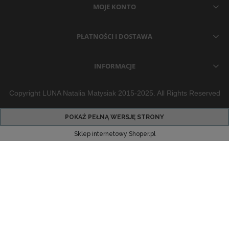
MOJE KONTO
PŁATNOŚCI I DOSTAWA
INFORMACJE
Copyright LUNA Natalia Matysiak 2015-2025. All Rights Reserved
POKAŻ PEŁNĄ WERSJĘ STRONY
Sklep internetowy Shoper.pl