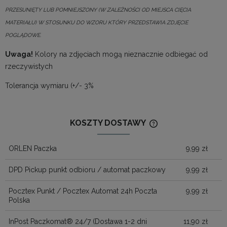
PRZESUNIĘTY LUB POMNIEJSZONY (W ZALEŻNOŚCI OD MIEJSCA CIĘCIA
MATERIAŁU) W STOSUNKU DO WZORU KTÓRY PRZEDSTAWIA ZDJĘCIE
POGLĄDOWE.
Uwaga!
Kolory na zdjęciach mogą nieznacznie odbiegać od
rzeczywistych
Tolerancja wymiaru (+/- 3%
KOSZTY DOSTAWY
CENA NIE ZAWIERA
KOSZTÓW PŁATNOŚ
ORLEN Paczka
9,99 zł
DPD Pickup punkt odbioru / automat paczkowy
9,99 zł
Pocztex Punkt / Pocztex Automat 24h Poczta
9,99 zł
Polska
InPost Paczkomat® 24/7
(Dostawa 1-2 dni
11,90 zł