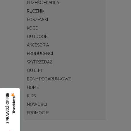
PRZEŚCIERADŁA
RĘCZNIKI
POSZEWKI
KOCE
OUTDOOR
AKCESORIA
PRODUCENCI
WYPRZEDAŻ
OUTLET
BONY PODARUNKOWE
HOME
SPRAWDŹ OPINIE
KIDS
NOWOŚCI
PROMOCJE