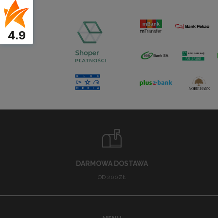
4.9
DARMOWA DOSTAWA
OD 200ZŁ
MENU