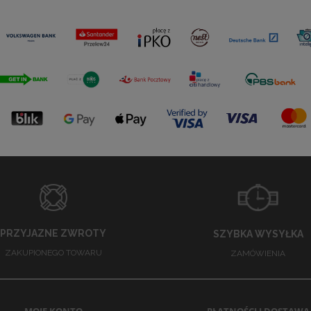
PRZYJAZNE ZWROTY
SZYBKA WYSYŁKA
ZAKUPIONEGO TOWARU
ZAMÓWIENIA
MOJE KONTO
PŁATNOŚCI I DOSTAWA