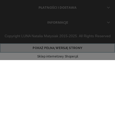
PŁATNOŚCI I DOSTAWA
INFORMACJE
Copyright LUNA Natalia Matysiak 2015-2025. All Rights Reserved
POKAŻ PEŁNĄ WERSJĘ STRONY
Sklep internetowy Shoper.pl