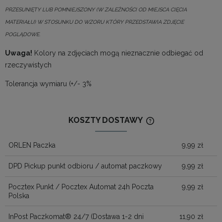
PRZESUNIĘTY LUB POMNIEJSZONY (W ZALEŻNOŚCI OD MIEJSCA CIĘCIA
MATERIAŁU) W STOSUNKU DO WZORU KTÓRY PRZEDSTAWIA ZDJĘCIE
POGLĄDOWE.
Uwaga!
Kolory na zdjęciach mogą nieznacznie odbiegać od
rzeczywistych
Tolerancja wymiaru (+/- 3%
KOSZTY DOSTAWY
CENA NIE ZAWIERA
KOSZTÓW PŁATNOŚ
ORLEN Paczka
9,99 zł
DPD Pickup punkt odbioru / automat paczkowy
9,99 zł
Pocztex Punkt / Pocztex Automat 24h Poczta
9,99 zł
Polska
InPost Paczkomat® 24/7
(Dostawa 1-2 dni
11,90 zł