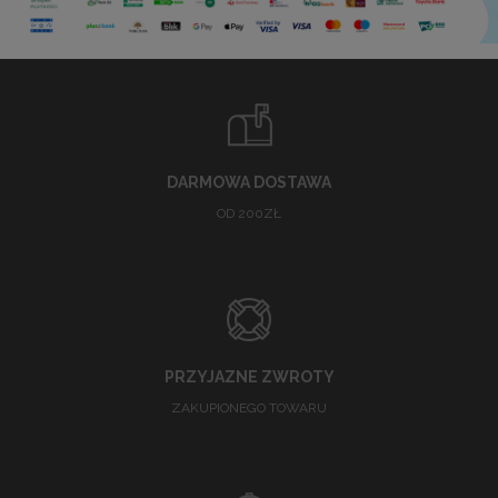
DARMOWA DOSTAWA
OD 200ZŁ
PRZYJAZNE ZWROTY
ZAKUPIONEGO TOWARU