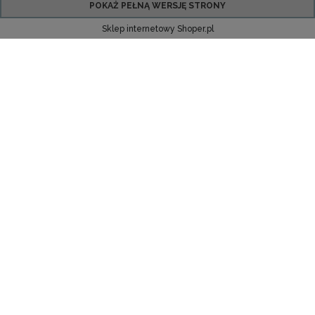
POKAŻ PEŁNĄ WERSJĘ STRONY
Sklep internetowy Shoper.pl