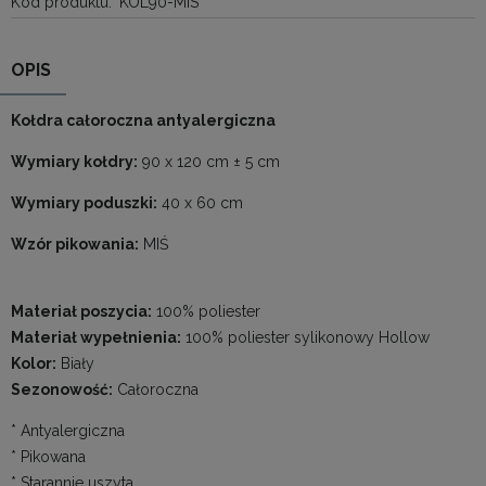
Kod produktu:
KOL90-MIS
OPIS
Kołdra całoroczna antyalergiczna
Wymiary kołdry:
90 x 120 cm ± 5 cm
Wymiary poduszki:
40 x 60 cm
Wzór pikowania:
MIŚ
Materiał poszycia:
100% poliester
Materiał wypełnienia:
100% poliester sylikonowy Hollow
Kolor:
Biały
Sezonowość:
Całoroczna
* Antyalergiczna
* Pikowana
* Starannie uszyta