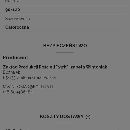
Rozmiar
90x120
Sezonowość
Całoroczna
BEZPIECZEŃSTWO
Producent
Zakład Produkcji Pościeli "Świt" Izabela Wintoniak
Błotna 5b
65-133 Zielona Góra, Polska
MWINTONIAK@KOLDRA.PL
+48 609486484
KOSZTY DOSTAWY
CENA NIE ZAWIERA
KOSZTÓW PŁATNOŚ