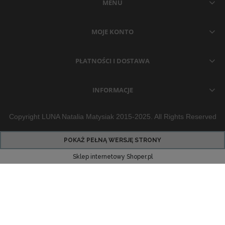
MENU
MOJE KONTO
PŁATNOŚCI I DOSTAWA
INFORMACJE
Copyright LUNA Natalia Matysiak 2015-2025. All Rights Reserved
POKAŻ PEŁNĄ WERSJĘ STRONY
Sklep internetowy Shoper.pl