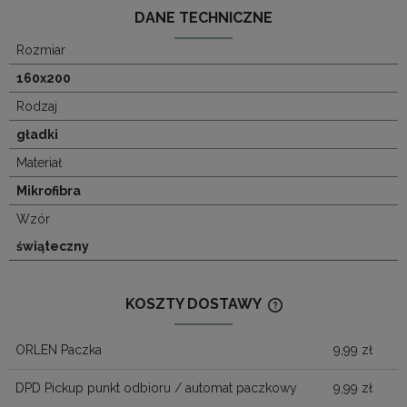
DANE TECHNICZNE
Rozmiar
160x200
Rodzaj
gładki
Materiał
Mikrofibra
Wzór
świąteczny
KOSZTY DOSTAWY
CENA NIE ZAWIERA
KOSZTÓW PŁATNOŚ
ORLEN Paczka
9,99 zł
DPD Pickup punkt odbioru / automat paczkowy
9,99 zł