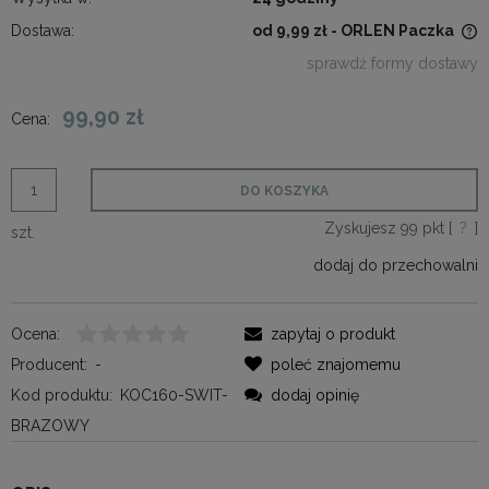
Dostawa:
od 9,99 zł
- ORLEN Paczka
Cena nie zawiera ewentualnych kosztów płatności
sprawdź formy dostawy
99,90 zł
Cena:
DO KOSZYKA
Zyskujesz
99
pkt [
?
]
szt.
dodaj do przechowalni
Ocena:
zapytaj o produkt
Producent:
-
poleć znajomemu
Kod produktu:
KOC160-SWIT-
dodaj opinię
BRAZOWY