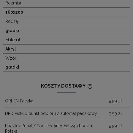
Rozmiar
160x200
Rodzaj
gładki
Materiał
Akryl
Wzór
gładki
KOSZTY DOSTAWY
CENA NIE ZAWIERA
KOSZTÓW PŁATNOŚ
ORLEN Paczka
9,99 zł
DPD Pickup punkt odbioru / automat paczkowy
9,99 zł
Pocztex Punkt / Pocztex Automat 24h Poczta
9,99 zł
Polska