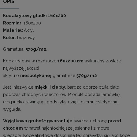
OPIS
Koc akrylowy gładki 160x200
Rozmiar:
160x200
Materiał:
Akryl
Kolor:
brązowy
Gramatura:
570g/m2
.
Koc akrylowy w rozmiarze
160x200 cm
wykonany został z
najwyższej jakości
akrylu o
niespotykanej
gramaturze
570g/m2
.
Jest niezwykle
miękki i ciepły
, bardzo dobrze otula ciało
podczas chłodnych wieczorów. Produkt posiada lamówkę,
elegancko zawiniętą i podszytą, dzięki czemu estetycznie
wygląda.
Wyjątkowa grubość gwarantuje
świetną ochronę
przed
chłodem
w nawet najchłodniejsze jesienne i zimowe
wieczory. Koce akrylowe doskonale też sprawdzą się jako koce