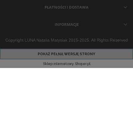
PŁATNOŚCI I DOSTAWA
INFORMACJE
Copyright LUNA Natalia Matysiak 2015-2025. All Rights Reserved
POKAŻ PEŁNĄ WERSJĘ STRONY
Sklep internetowy Shoper.pl