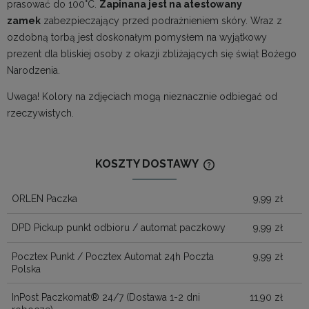
prasować do 100°C.
Zapinana jest na atestowany
zamek
zabezpieczający przed podrażnieniem skóry. Wraz z
ozdobną torbą jest doskonałym pomysłem na wyjątkowy
prezent dla bliskiej osoby z okazji zbliżających się świąt Bożego
Narodzenia.
Uwaga! Kolory na zdjęciach mogą nieznacznie odbiegać od
rzeczywistych.
KOSZTY DOSTAWY
CENA NIE ZAWIERA
KOSZTÓW PŁATNOŚ
ORLEN Paczka
9,99 zł
DPD Pickup punkt odbioru / automat paczkowy
9,99 zł
Pocztex Punkt / Pocztex Automat 24h Poczta
9,99 zł
Polska
InPost Paczkomat® 24/7
(Dostawa 1-2 dni
11,90 zł