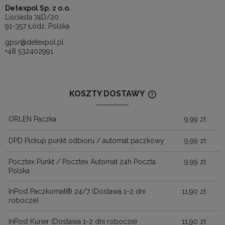
Detexpol Sp. z o.o.
Liściasta 74D/20
91-357 Łódź, Polska
gpsr@detexpol.pl
+48 532402991
KOSZTY DOSTAWY
CENA NIE ZAWIERA
KOSZTÓW PŁATNOŚ
ORLEN Paczka
9,99 zł
DPD Pickup punkt odbioru / automat paczkowy
9,99 zł
Pocztex Punkt / Pocztex Automat 24h Poczta
9,99 zł
Polska
InPost Paczkomat® 24/7
(Dostawa 1-2 dni
11,90 zł
robocze)
InPost Kurier
(Dostawa 1-2 dni robocze)
11,90 zł