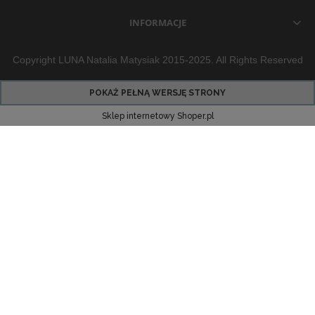
INFORMACJE
Copyright LUNA Natalia Matysiak 2015-2025. All Rights Reserved
POKAŻ PEŁNĄ WERSJĘ STRONY
Sklep internetowy Shoper.pl