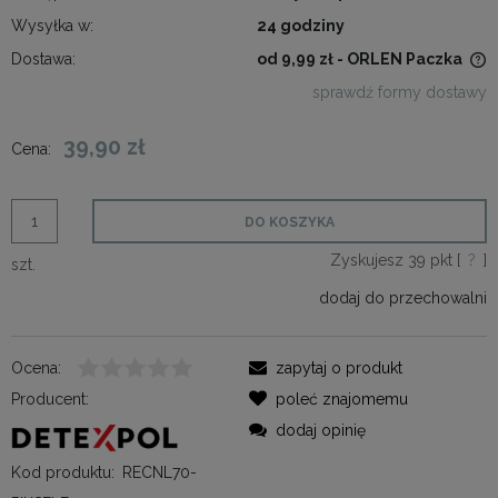
Wysyłka w:
24 godziny
Dostawa:
od 9,99 zł
- ORLEN Paczka
Cena nie zawiera ewentualnych kosztów płatności
sprawdź formy dostawy
39,90 zł
Cena:
DO KOSZYKA
Zyskujesz
39
pkt [
?
]
szt.
dodaj do przechowalni
Ocena:
zapytaj o produkt
Producent:
poleć znajomemu
dodaj opinię
Kod produktu:
RECNL70-